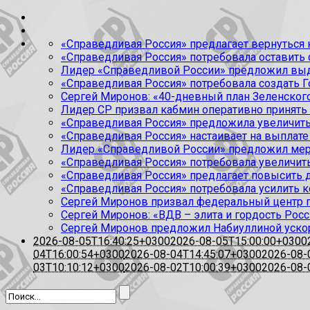
«Справедливая Россия» предлагает вернуться к
«Справедливая Россия» потребовала оставить
Лидер «Справедливой России» предложил выда
«Справедливая Россия» потребовала создать Г
Сергей Миронов: «40-дневный план Зеленского
Лидер СР призвал кабмин оперативно принять
«Справедливая Россия» предложила увеличить
«Справедливая Россия» настаивает на выплате 
Лидер «Справедливой России» предложил меры
«Справедливая Россия» потребовала увеличит
«Справедливая Россия» предлагает повысить 
«Справедливая Россия» потребовала усилить 
Сергей Миронов призвал федеральный центр п
Сергей Миронов: «ВДВ – элита и гордость Росс
Сергей Миронов предложил Набиуллиной уско
2026-08-05T16:40:25+0300
2026-08-05T15:00:00+0300
04T16:00:54+0300
2026-08-04T14:45:07+0300
2026-08-
03T10:10:12+0300
2026-08-02T10:00:39+0300
2026-08-