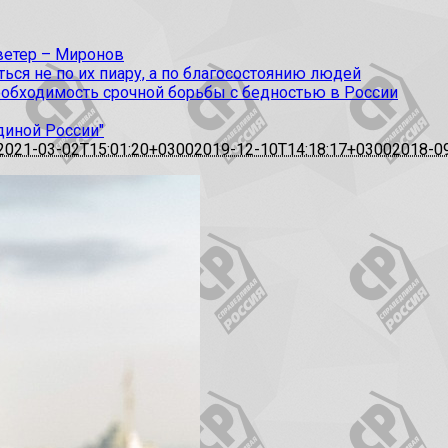
 ветер – Миронов
ся не по их пиару, а по благосостоянию людей
еобходимость срочной борьбы с бедностью в России
диной России"
2021-03-02T15:01:20+0300
2019-12-10T14:18:17+0300
2018-0