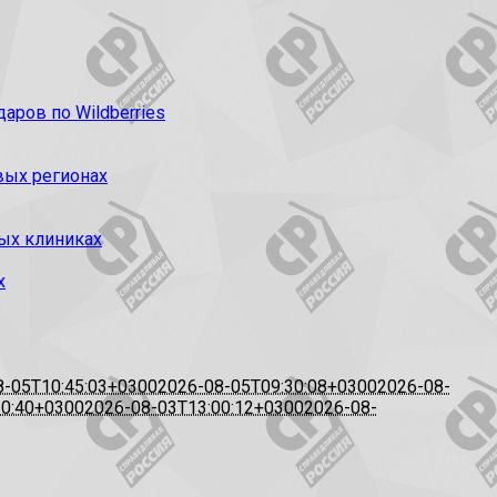
ров по Wildberries
вых регионах
ых клиниках
х
8-05T10:45:03+0300
2026-08-05T09:30:08+0300
2026-08-
20:40+0300
2026-08-03T13:00:12+0300
2026-08-