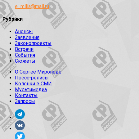
e_milia@mail.ru
Рубрики
Анонсы
Заявления
Законопроекты
Встречи
События
Сюжеты
О Сергее Миронове
Пресс-релизы
Колонки в СМИ
Мультимедиа
Контакты
Запросы