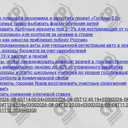
 плановой экономике и запустить проект «Госплан 2.0»
 семье право выбирать форму обучения детей
вать льготные кредиты под 2–3% для пострадавших от уда
оскомцен для контроля за ценами в стране
 как никогда приблизил победу России»
 подзаконные акты для упрощенной регистрации авто в но
 доходы бюджета за счет сверхбогачей
13-х зарплат и пенсий
, чтобы ликвидировать дефицит врачей в государственн
ь минимальную пенсию до 40% от утраченного заработка
доходы и статус школьных учителей до уровня госслужащи
контроль в коммунальной сфере
омочь городам Урала восстановить очистные сооружения
ии!»
рить снижение ключевой ставки
2026-08-05T14:00:04+0300
2026-08-05T12:45:19+0300
2026-0
04T13:45:16+0300
2026-08-04T12:20:05+0300
2026-08-04T11:
01T12:30:59+0300