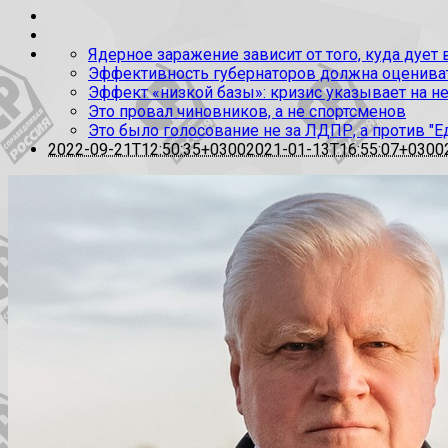
Ядерное заражение зависит от того, куда дует
Эффективность губернаторов должна оценивать
Эффект «низкой базы»: кризис указывает на н
Это провал чиновников, а не спортсменов
Это было голосование не за ЛДПР, а против "Е
2022-09-21T12:50:35+0300
2021-01-13T16:55:07+0300