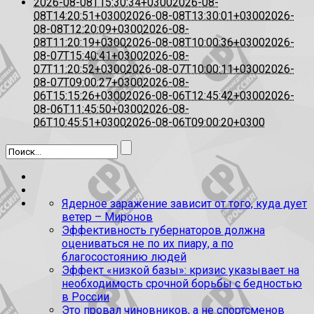
2026-08-08T15:30:34+0300
2026-08-
08T14:20:51+0300
2026-08-08T13:30:01+0300
2026-
08-08T12:20:09+0300
2026-08-
08T11:20:19+0300
2026-08-08T10:00:36+0300
2026-
08-07T15:40:41+0300
2026-08-
07T11:20:52+0300
2026-08-07T10:00:11+0300
2026-
08-07T09:00:27+0300
2026-08-
06T15:15:26+0300
2026-08-06T12:45:42+0300
2026-
08-06T11:45:50+0300
2026-08-
06T10:45:51+0300
2026-08-06T09:00:20+0300
Ядерное заражение зависит от того, куда дует
ветер – Миронов
Эффективность губернаторов должна
оцениваться не по их пиару, а по
благосостоянию людей
Эффект «низкой базы»: кризис указывает на
необходимость срочной борьбы с бедностью
в России
Это провал чиновников, а не спортсменов