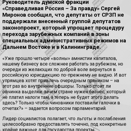
Руководитель думской фракции
«Справедливая Россия – За правду» Сергей
Миронов сообщил, что депутаты от СРЗП не
поддержали внесенный группой депутатов
законопроект, который упрощает процедуру
перехода зарубежных компаний в зоны
специальных административных режимов на
Дальнем Востоке и в Калининграде.
«Уже прошло четыре «волны» амнистии капиталов,
нашему бизнесу все сложнее работать за рубежом, но
очереди из желающих по доброй воле вернуться в
российскую юрисдикцию по-прежнему не видно. И вот
упрямцев хотят привлечь очередным пряником – на
этот раз во внутренние офшоры. Только стоит ли
овчинка выделки: зачем стране нужен бизнес, который
не платил налоги там, а теперь не будет этого делать
здесь? Только чтобы чиновники поставили галочки в
отчетах?» – задается вопросом парламентарий.
Лидер социалистов полагает, что льготы и послабления
целесообразно предоставлять точечно, под конкретные
крайне важные для государства проекты.