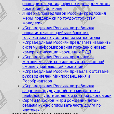
расширить перевод офисов и департаментов
компаний в регионы
Лидер «Справедливой России» предложил
меры поддержки по трудоустройству
молодежи
«Справедливая Россия» потребовала
направить часть прибыли банков с
госучастием на увеличение маткапитала
«Справедливая Россия» предлагает изменить
систему информирования граждан о новых
камерах фиксации нарушений ПДД
«Справедливая Россия» предложила
механизм защиты жильцов от незаконной
смены управляющей компании
«Справедливая Россия» призвала к отставке
руководителей Минпросвещения и
Рособрнадзора
«Справедливая Россия» потребовала
запретить трудоустройство мигрантов в
наиболее чувствительные сектора экономики
Сергей Миронов: «При рождении детей
семьям нужно списывать часть долга по
ипотеке»