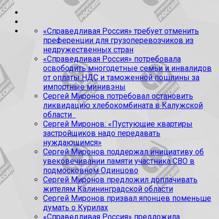
«Справедливая Россия» требует отменить
преференции для грузоперевозчиков из
недружественных стран
«Справедливая Россия» потребовала
освободить многодетные семьи и инвалидов
от оплаты НДС и таможенной пошлины за
импортные минивэны
Сергей Миронов потребовал остановить
ликвидацию хлебокомбината в Калужской
области
Сергей Миронов: «Пустующие квартиры
застройщиков надо передавать
нуждающимся»
Сергей Миронов поддержал инициативу об
увековечивании памяти участника СВО в
подмосковном Одинцово
Сергей Миронов предложил доплачивать
жителям Калининградской области
Сергей Миронов призвал японцев поменьше
думать о Курилах
«Справедливая Россия» предложила