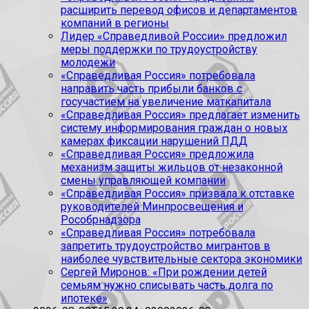
расширить перевод офисов и департаментов
компаний в регионы
Лидер «Справедливой России» предложил
меры поддержки по трудоустройству
молодежи
«Справедливая Россия» потребовала
направить часть прибыли банков с
госучастием на увеличение маткапитала
«Справедливая Россия» предлагает изменить
систему информирования граждан о новых
камерах фиксации нарушений ПДД
«Справедливая Россия» предложила
механизм защиты жильцов от незаконной
смены управляющей компании
«Справедливая Россия» призвала к отставке
руководителей Минпросвещения и
Рособрнадзора
«Справедливая Россия» потребовала
запретить трудоустройство мигрантов в
наиболее чувствительные сектора экономики
Сергей Миронов: «При рождении детей
семьям нужно списывать часть долга по
ипотеке»