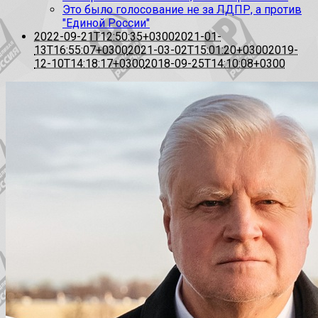
Это было голосование не за ЛДПР, а против
"Единой России"
2022-09-21T12:50:35+0300
2021-01-
13T16:55:07+0300
2021-03-02T15:01:20+0300
2019-
12-10T14:18:17+0300
2018-09-25T14:10:08+0300