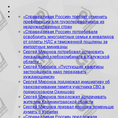
«Справедливая Россия» требует отменить
преференции для грузоперевозчиков из
недружественных стран
«Справедливая Россия» потребовала
освободить многодетные семьи и инвалидов
от оплаты НДС и таможенной пошлины за
импортные минивэны
Сергей Миронов потребовал остановить
ликвидацию хлебокомбината в Калужской
области
Сергей Миронов: «Пустующие квартиры
застройщиков надо передавать
нуждающимся»
Сергей Миронов поддержал инициативу об
увековечивании памяти участника СВО в
подмосковном Одинцово
Сергей Миронов предложил доплачивать
жителям Калининградской области
Сергей Миронов призвал японцев поменьше
думать о Курилах
«Справедливая Россия» предложила