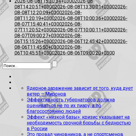
2026-08-08T15:30:34+0300
2026-08-
08T14:20:51+0300
2026-08-08T13:30:01+0300
2026-
08-08T12:20:09+0300
2026-08-
08T11:20:19+0300
2026-08-08T10:00:36+0300
2026-
08-07T15:40:41+0300
2026-08-
07T11:20:52+0300
2026-08-07T10:00:11+0300
2026-
08-07T09:00:27+0300
2026-08-
06T15:15:26+0300
2026-08-06T12:45:42+0300
2026-
08-06T11:45:50+0300
2026-08-
06T10:45:51+0300
2026-08-06T09:00:20+0300
Ядерное заражение зависит от того, куда дует
ветер – Миронов
Эффективность губернаторов должна
оцениваться не по их пиару, а по
благосостоянию людей
Эффект «низкой базы»: кризис указывает на
необходимость срочной борьбы с бедностью
в России
Это провал чиновников, а не спортсменов