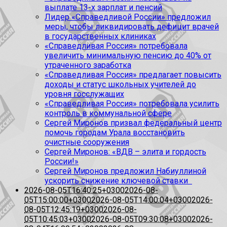
выплате 13-х зарплат и пенсий
Лидер «Справедливой России» предложил
меры, чтобы ликвидировать дефицит врачей
в государственных клиниках
«Справедливая Россия» потребовала
увеличить минимальную пенсию до 40% от
утраченного заработка
«Справедливая Россия» предлагает повысить
доходы и статус школьных учителей до
уровня госслужащих
«Справедливая Россия» потребовала усилить
контроль в коммунальной сфере
Сергей Миронов призвал федеральный центр
помочь городам Урала восстановить
очистные сооружения
Сергей Миронов: «ВДВ – элита и гордость
России!»
Сергей Миронов предложил Набиуллиной
ускорить снижение ключевой ставки
2026-08-05T16:40:25+0300
2026-08-
05T15:00:00+0300
2026-08-05T14:00:04+0300
2026-
08-05T12:45:19+0300
2026-08-
05T10:45:03+0300
2026-08-05T09:30:08+0300
2026-