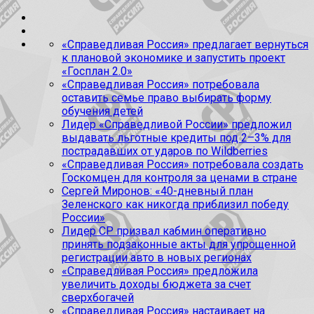
«Справедливая Россия» предлагает вернуться
к плановой экономике и запустить проект
«Госплан 2.0»
«Справедливая Россия» потребовала
оставить семье право выбирать форму
обучения детей
Лидер «Справедливой России» предложил
выдавать льготные кредиты под 2–3% для
пострадавших от ударов по Wildberries
«Справедливая Россия» потребовала создать
Госкомцен для контроля за ценами в стране
Сергей Миронов: «40-дневный план
Зеленского как никогда приблизил победу
России»
Лидер СР призвал кабмин оперативно
принять подзаконные акты для упрощенной
регистрации авто в новых регионах
«Справедливая Россия» предложила
увеличить доходы бюджета за счет
сверхбогачей
«Справедливая Россия» настаивает на