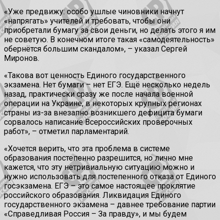
«Уже предвижу: особо ушлые чиновники начнут
«напрягать» учителей и требовать, чтобы они
приобретали бумагу за свои деньги, но делать этого я им
не советую. В конечном итоге такая «самодеятельность»
обернётся большим скандалом», – указал Сергей
Миронов.
«Такова вот ценность Единого государственного
экзамена. Нет бумаги – нет ЕГЭ. Ещё несколько недель
назад, практически сразу же после начала военной
операции на Украине, в некоторых крупных регионах
страны из-за внезапно возникшего дефицита бумаги
сорвалось написание Всероссийских проверочных
работ», – отметил парламентарий.
«Хочется верить, что эта проблема в системе
образования постепенно разрешится, но лично мне
кажется, что эту нетривиальную ситуацию можно и
нужно использовать для постепенного отказа от Единого
госэкзамена. ЕГЭ – это самое настоящее проклятие
российского образования. Ликвидация Единого
государственного экзамена – давнее требование партии
«Справедливая Россия – За правду», и мы будем