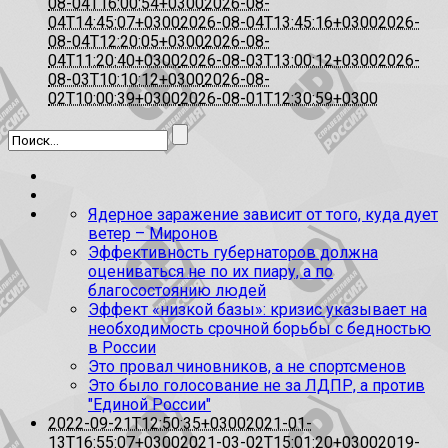
08-04T16:00:54+0300
2026-08-
04T14:45:07+0300
2026-08-04T13:45:16+0300
2026-
08-04T12:20:05+0300
2026-08-
04T11:20:40+0300
2026-08-03T13:00:12+0300
2026-
08-03T10:10:12+0300
2026-08-
02T10:00:39+0300
2026-08-01T12:30:59+0300
Ядерное заражение зависит от того, куда дует
ветер – Миронов
Эффективность губернаторов должна
оцениваться не по их пиару, а по
благосостоянию людей
Эффект «низкой базы»: кризис указывает на
необходимость срочной борьбы с бедностью
в России
Это провал чиновников, а не спортсменов
Это было голосование не за ЛДПР, а против
"Единой России"
2022-09-21T12:50:35+0300
2021-01-
13T16:55:07+0300
2021-03-02T15:01:20+0300
2019-