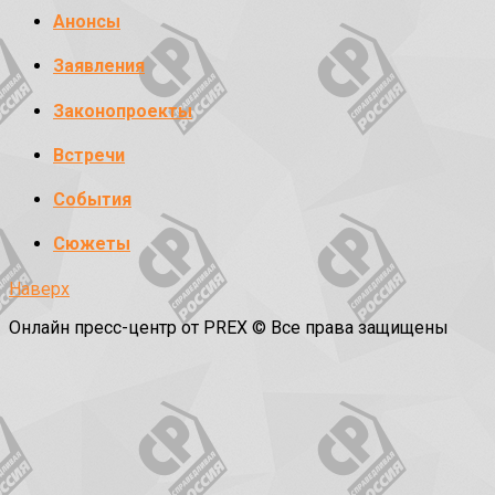
Анонсы
Заявления
Законопроекты
Встречи
События
Сюжеты
Наверх
Онлайн пресс-центр от PREX © Все права защищены