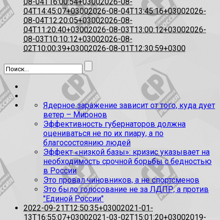
08-04T16:00:54+0300
2026-08-
04T14:45:07+0300
2026-08-04T13:45:16+0300
2026-
08-04T12:20:05+0300
2026-08-
04T11:20:40+0300
2026-08-03T13:00:12+0300
2026-
08-03T10:10:12+0300
2026-08-
02T10:00:39+0300
2026-08-01T12:30:59+0300
Ядерное заражение зависит от того, куда дует
ветер – Миронов
Эффективность губернаторов должна
оцениваться не по их пиару, а по
благосостоянию людей
Эффект «низкой базы»: кризис указывает на
необходимость срочной борьбы с бедностью
в России
Это провал чиновников, а не спортсменов
Это было голосование не за ЛДПР, а против
"Единой России"
2022-09-21T12:50:35+0300
2021-01-
13T16:55:07+0300
2021-03-02T15:01:20+0300
2019-