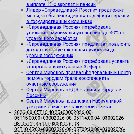
выплате 13-х зарплат и пенсий
Лидер «Справедливой России» предложил
меры, чтобы ликвидировать дефицит врачей
в государственных клиниках
«Справедливая Россия» потребовала
увеличить минимальную пенсию до 40% от
утраченного заработка
«Справедливая Россия» предлагает повысить
доходы и статус школьных учителей до
уровня госслужащих
«Справедливая Россия» потребовала усилить
контроль в коммунальной сфере
Сергей Миронов призвал федеральный центр
помочь городам Урала восстановить
очистные сооружения
Сергей Миронов: «ВДВ – элита и гордость
России!»
Сергей Миронов предложил Набиуллиной
ускорить снижение ключевой ставки
2026-08-05T16:40:25+0300
2026-08-
05T15:00:00+0300
2026-08-05T14:00:04+0300
2026-
08-05T12:45:19+0300
2026-08-
05T10:45:03+0300
2026-08-05T09:30:08+0300
2026-