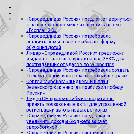
«Справедливая Россия» предлагает вернуться
к плановой экономике и запустить проект
«Госплан 2.0»
«Справедливая Россия» потребовала
оставить семье право выбирать форму
обучения детей
Лидер «Справедливой России» предложил
выдавать льготные кредиты под 2–3% для
пострадавших от ударов по Wildberries
«Справедливая Россия» потребовала создать
Госкомцен для контроля за ценами в стране
Сергей Миронов: «40-дневный план
Зеленского как никогда приблизил победу
России»
Лидер СР призвал кабмин оперативно
принять подзаконные акты для упрощенной
регистрации авто в новых регионах
«Справедливая Россия» предложила
увеличить доходы бюджета за счет
сверхбогачей
«Справедливая Россия» настаивает на