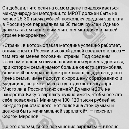
Он добавил, что если на самом деле придерживаться
международной методики, то МРОТ должен быть не
менее 25-30 тысяч рублей, поскольку средняя зарплата
в России уже перевалила за 56 тысяч рублей. Однако
даже в таком виде применять эту методику в нашей
стране некорректно.
«Страны, в которых такая методика успешно работает,
отличаются от России высокой долей среднего класса —
там это не менее половины страны. Под средним
классом в данном случае понимается уровень достатка,
при котором семья имеют больше одного автомобиля,
больше 40 квадратных метров жилплощади на одного
члена семьи, имеет доступ к хорошему образованию и
медицине, не реже раза в год отдыхает на курорте.
Много ли в России таких семей? Думаю и 20% не
наберётся. Какую зарплату нужно иметь, чтобы всё это
себе позволить? Минимум 100-120 тысяч рублей на
каждого работающего. Вот половина этой суммы и
должна быть минимальной зарплатой», — пояснил
Сергей Миронов.
По его словам, такое повышение зарплаты — вполне