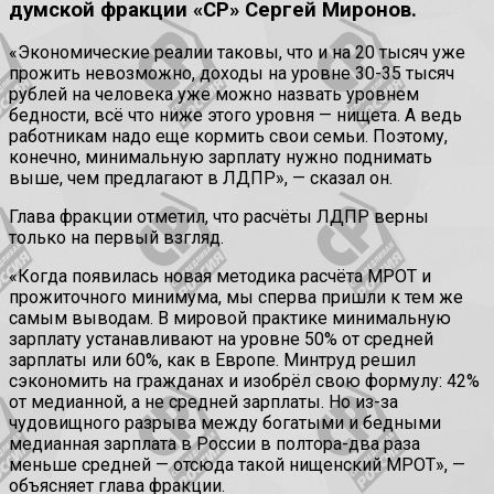
думской фракции «СР» Сергей Миронов.
«Экономические реалии таковы, что и на 20 тысяч уже
прожить невозможно, доходы на уровне 30-35 тысяч
рублей на человека уже можно назвать уровнем
бедности, всё что ниже этого уровня — нищета. А ведь
работникам надо еще кормить свои семьи. Поэтому,
конечно, минимальную зарплату нужно поднимать
выше, чем предлагают в ЛДПР», — сказал он.
Глава фракции отметил, что расчёты ЛДПР верны
только на первый взгляд.
«Когда появилась новая методика расчёта МРОТ и
прожиточного минимума, мы сперва пришли к тем же
самым выводам. В мировой практике минимальную
зарплату устанавливают на уровне 50% от средней
зарплаты или 60%, как в Европе. Минтруд решил
сэкономить на гражданах и изобрёл свою формулу: 42%
от медианной, а не средней зарплаты. Но из-за
чудовищного разрыва между богатыми и бедными
медианная зарплата в России в полтора-два раза
меньше средней — отсюда такой нищенский МРОТ», —
объясняет глава фракции.