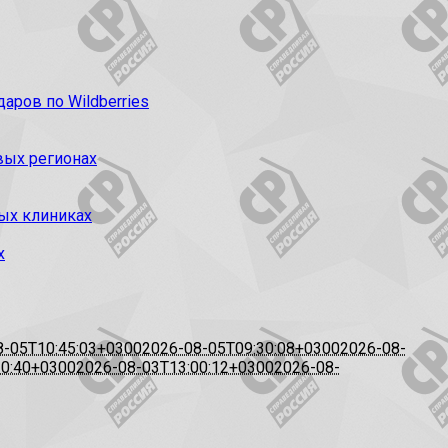
ров по Wildberries
вых регионах
ых клиниках
х
8-05T10:45:03+0300
2026-08-05T09:30:08+0300
2026-08-
20:40+0300
2026-08-03T13:00:12+0300
2026-08-