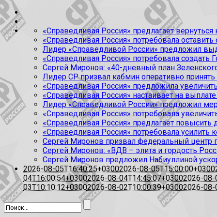
«Справедливая Россия» предлагает вернуться к
«Справедливая Россия» потребовала оставить
Лидер «Справедливой России» предложил выда
«Справедливая Россия» потребовала создать Г
Сергей Миронов: «40-дневный план Зеленского
Лидер СР призвал кабмин оперативно принять
«Справедливая Россия» предложила увеличить
«Справедливая Россия» настаивает на выплате 
Лидер «Справедливой России» предложил меры
«Справедливая Россия» потребовала увеличит
«Справедливая Россия» предлагает повысить 
«Справедливая Россия» потребовала усилить 
Сергей Миронов призвал федеральный центр п
Сергей Миронов: «ВДВ – элита и гордость Росс
Сергей Миронов предложил Набиуллиной уско
2026-08-05T16:40:25+0300
2026-08-05T15:00:00+0300
04T16:00:54+0300
2026-08-04T14:45:07+0300
2026-08-
03T10:10:12+0300
2026-08-02T10:00:39+0300
2026-08-