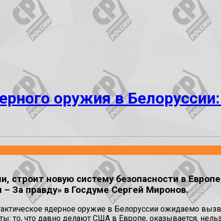
рного оружия в Белоруссии:
и, строит новую систему безопасности в Европе
 – За правду» в Госдуме Сергей Миронов.
актическое ядерное оружие в Белоруссии ожидаемо вызва
 то, что давно делают США в Европе, оказывается, нельзя