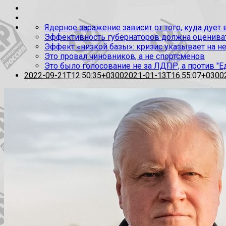
Ядерное заражение зависит от того, куда дует
Эффективность губернаторов должна оценивать
Эффект «низкой базы»: кризис указывает на н
Это провал чиновников, а не спортсменов
Это было голосование не за ЛДПР, а против "Е
2022-09-21T12:50:35+0300
2021-01-13T16:55:07+0300