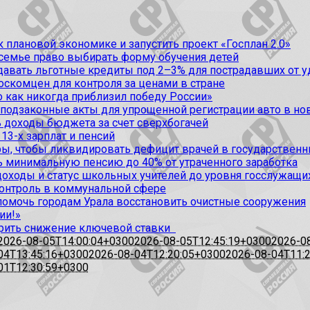
 плановой экономике и запустить проект «Госплан 2.0»
 семье право выбирать форму обучения детей
вать льготные кредиты под 2–3% для пострадавших от уда
оскомцен для контроля за ценами в стране
 как никогда приблизил победу России»
 подзаконные акты для упрощенной регистрации авто в но
 доходы бюджета за счет сверхбогачей
13-х зарплат и пенсий
, чтобы ликвидировать дефицит врачей в государственн
ь минимальную пенсию до 40% от утраченного заработка
доходы и статус школьных учителей до уровня госслужащи
контроль в коммунальной сфере
омочь городам Урала восстановить очистные сооружения
ии!»
рить снижение ключевой ставки
2026-08-05T14:00:04+0300
2026-08-05T12:45:19+0300
2026-0
04T13:45:16+0300
2026-08-04T12:20:05+0300
2026-08-04T11:
01T12:30:59+0300