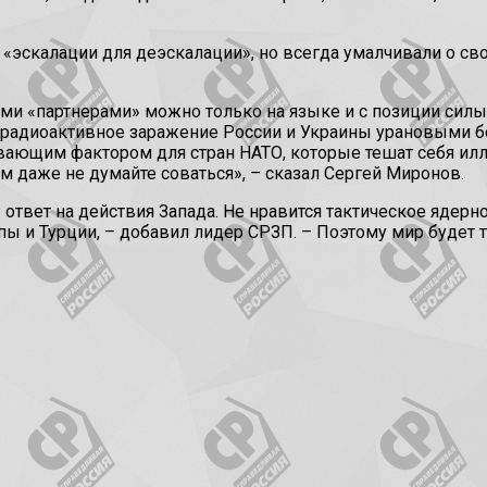
в «эскалации для деэскалации», но всегда умалчивали о с
ими «партнерами» можно только на языке и с позиции сил
ь радиоактивное заражение России и Украины урановыми 
вающим фактором для стран НАТО, которые тешат себя ил
ам даже не думайте соваться», – сказал Сергей Миронов.
 ответ на действия Запада. Не нравится тактическое ядерн
 и Турции, – добавил лидер СРЗП. – Поэтому мир будет то