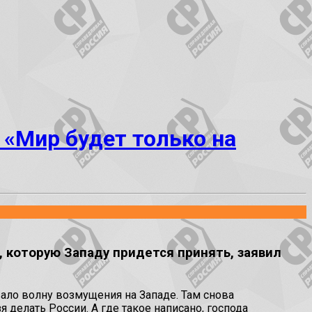
 «Мир будет только на
, которую Западу придется принять, заявил
ло волну возмущения на Западе. Там снова
 делать России. А где такое написано, господа