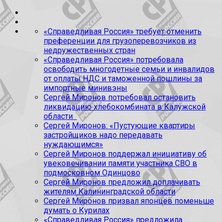
«Справедливая Россия» требует отменить
преференции для грузоперевозчиков из
недружественных стран
«Справедливая Россия» потребовала
освободить многодетные семьи и инвалидов
от оплаты НДС и таможенной пошлины за
импортные минивэны
Сергей Миронов потребовал остановить
ликвидацию хлебокомбината в Калужской
области
Сергей Миронов: «Пустующие квартиры
застройщиков надо передавать
нуждающимся»
Сергей Миронов поддержал инициативу об
увековечивании памяти участника СВО в
подмосковном Одинцово
Сергей Миронов предложил доплачивать
жителям Калининградской области
Сергей Миронов призвал японцев поменьше
думать о Курилах
«Справедливая Россия» предложила