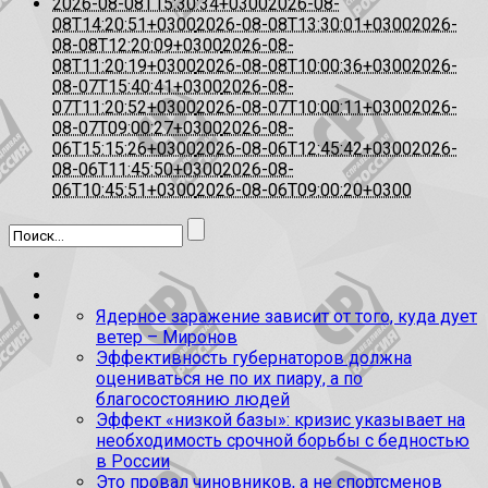
2026-08-08T15:30:34+0300
2026-08-
08T14:20:51+0300
2026-08-08T13:30:01+0300
2026-
08-08T12:20:09+0300
2026-08-
08T11:20:19+0300
2026-08-08T10:00:36+0300
2026-
08-07T15:40:41+0300
2026-08-
07T11:20:52+0300
2026-08-07T10:00:11+0300
2026-
08-07T09:00:27+0300
2026-08-
06T15:15:26+0300
2026-08-06T12:45:42+0300
2026-
08-06T11:45:50+0300
2026-08-
06T10:45:51+0300
2026-08-06T09:00:20+0300
Ядерное заражение зависит от того, куда дует
ветер – Миронов
Эффективность губернаторов должна
оцениваться не по их пиару, а по
благосостоянию людей
Эффект «низкой базы»: кризис указывает на
необходимость срочной борьбы с бедностью
в России
Это провал чиновников, а не спортсменов