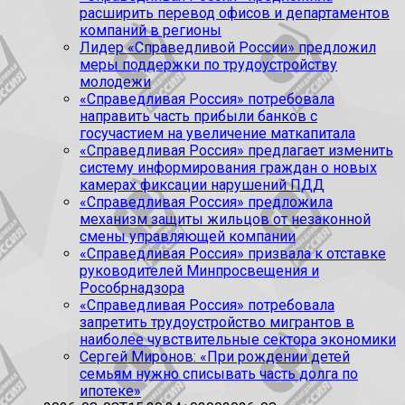
расширить перевод офисов и департаментов
компаний в регионы
Лидер «Справедливой России» предложил
меры поддержки по трудоустройству
молодежи
«Справедливая Россия» потребовала
направить часть прибыли банков с
госучастием на увеличение маткапитала
«Справедливая Россия» предлагает изменить
систему информирования граждан о новых
камерах фиксации нарушений ПДД
«Справедливая Россия» предложила
механизм защиты жильцов от незаконной
смены управляющей компании
«Справедливая Россия» призвала к отставке
руководителей Минпросвещения и
Рособрнадзора
«Справедливая Россия» потребовала
запретить трудоустройство мигрантов в
наиболее чувствительные сектора экономики
Сергей Миронов: «При рождении детей
семьям нужно списывать часть долга по
ипотеке»