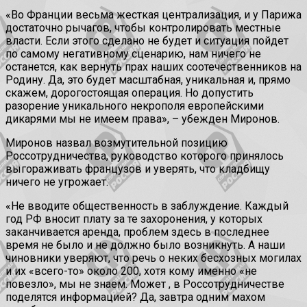
«Во Франции весьма жесткая централизация, и у Парижа
достаточно рычагов, чтобы контролировать местные
власти. Если этого сделано не будет и ситуация пойдет
по самому негативному сценарию, нам ничего не
останется, как вернуть прах наших соотечественников на
Родину. Да, это будет масштабная, уникальная и, прямо
скажем, дорогостоящая операция. Но допустить
разорение уникального некрополя европейскими
дикарями мы не имеем права», – убежден Миронов.
Миронов назвал возмутительной позицию
Россотрудничества, руководство которого принялось
выгораживать французов и уверять, что кладбищу
ничего не угрожает.
«Не вводите общественность в заблуждение. Каждый
год РФ вносит плату за те захоронения, у которых
заканчивается аренда, проблем здесь в последнее
время не было и не должно было возникнуть. А наши
чиновники уверяют, что речь о неких бесхозных могилах
и их «всего-то» около 200, хотя кому именно «не
повезло», мы не знаем. Может , в Россотрудничестве
поделятся информацией? Да, завтра одним махом