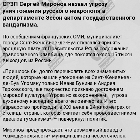
СРЗП Сергей Миронов назвал угрозу
уничтожения русского некрополя в
департаменте Эссон актом государственного
вандализма.
По сообщениям французских СМИ, муниципалитет
города Сент-Женевьев-де-Буа отказался принять
арендную плату от Правительства РФ за содержание
православного кладбища, где покоятся около 15 тысяч
выходцев из России.
«Пришлось бы долго перечислять всех знаменитых
людей, которые нашли упокоение на Сент-Женевьев-
де-Буа. Упомяну только Ивана Бунина и Андрея
Тарковского, чье творчество признано достоянием
мировой культуры. Угроза их захоронениям – угроза
духовному наследию всего человечества. И это
варварство происходит в XXI веке в 24 километрах от
столицы страны, которая считает себя провозвестником
идеалов гуманизма», – подчеркнул политик.
Миронов предупреждает, что возможный довод о
«самодеятельности» муниципалитета несостоятелен.