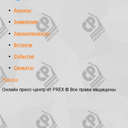
Анонсы
Заявления
Законопроекты
Встречи
События
Сюжеты
Наверх
Онлайн пресс-центр от PREX © Все права защищены