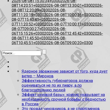
2026-08-08T15:30:34+0300
2026-08-
08T14:20:51+0300
2026-08-08T13:30:01+0300
2026-
08-08T12:20:09+0300
2026-08-
08T11:20:19+0300
2026-08-08T10:00:36+0300
2026-
08-07T15:40:41+0300
2026-08-
07T11:20:52+0300
2026-08-07T10:00:11+0300
2026-
08-07T09:00:27+0300
2026-08-
06T15:15:26+0300
2026-08-06T12:45:42+0300
2026-
08-06T11:45:50+0300
2026-08-
06T10:45:51+0300
2026-08-06T09:00:20+0300
Ядерное заражение зависит от того, куда дует
ветер – Миронов
Эффективность губернаторов должна
оцениваться не по их пиару, а по
благосостоянию людей
Эффект «низкой базы»: кризис указывает на
необходимость срочной борьбы с бедностью
в России
Это провал чиновников, а не спортсменов