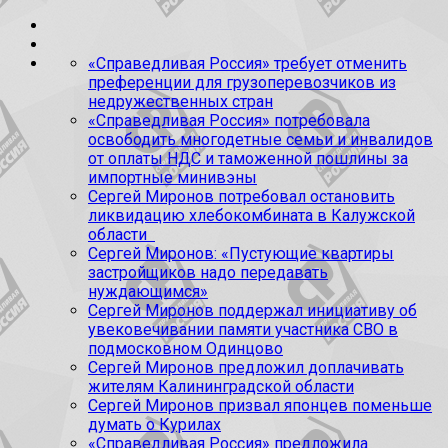
«Справедливая Россия» требует отменить
преференции для грузоперевозчиков из
недружественных стран
«Справедливая Россия» потребовала
освободить многодетные семьи и инвалидов
от оплаты НДС и таможенной пошлины за
импортные минивэны
Сергей Миронов потребовал остановить
ликвидацию хлебокомбината в Калужской
области
Сергей Миронов: «Пустующие квартиры
застройщиков надо передавать
нуждающимся»
Сергей Миронов поддержал инициативу об
увековечивании памяти участника СВО в
подмосковном Одинцово
Сергей Миронов предложил доплачивать
жителям Калининградской области
Сергей Миронов призвал японцев поменьше
думать о Курилах
«Справедливая Россия» предложила