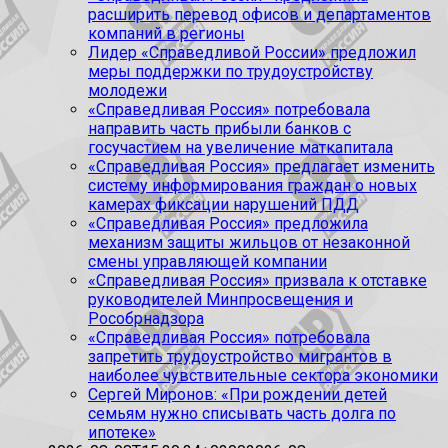
расширить перевод офисов и департаментов
компаний в регионы
Лидер «Справедливой России» предложил
меры поддержки по трудоустройству
молодежи
«Справедливая Россия» потребовала
направить часть прибыли банков с
госучастием на увеличение маткапитала
«Справедливая Россия» предлагает изменить
систему информирования граждан о новых
камерах фиксации нарушений ПДД
«Справедливая Россия» предложила
механизм защиты жильцов от незаконной
смены управляющей компании
«Справедливая Россия» призвала к отставке
руководителей Минпросвещения и
Рособрнадзора
«Справедливая Россия» потребовала
запретить трудоустройство мигрантов в
наиболее чувствительные сектора экономики
Сергей Миронов: «При рождении детей
семьям нужно списывать часть долга по
ипотеке»