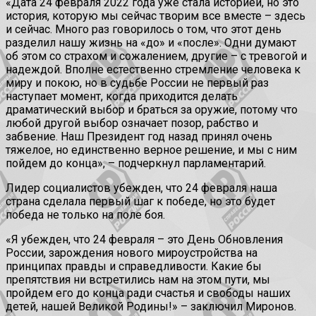
«Дата 24 февраля 2022 года уже стала историей, но это
история, которую мы сейчас творим все вместе – здесь
и сейчас. Много раз говорилось о том, что этот день
разделил нашу жизнь на «до» и «после». Одни думают
об этом со страхом и сожалением, другие – с тревогой и
надеждой. Вполне естественно стремление человека к
миру и покою, но в судьбе России не первый раз
наступает момент, когда приходится делать
драматический выбор и браться за оружие, потому что
любой другой выбор означает позор, рабство и
забвение. Наш Президент год назад принял очень
тяжелое, но единственно верное решение, и мы с ним
пойдем до конца», – подчеркнул парламентарий.
Лидер социалистов убежден, что 24 февраля наша
страна сделала первый шаг к победе, но это будет
победа не только на поле боя.
«Я убежден, что 24 февраля – это День Обновления
России, зарождения нового мироустройства на
принципах правды и справедливости. Какие бы
препятствия ни встретились нам на этом пути, мы
пройдем его до конца ради счастья и свободы наших
детей, нашей Великой Родины!» – заключил Миронов.