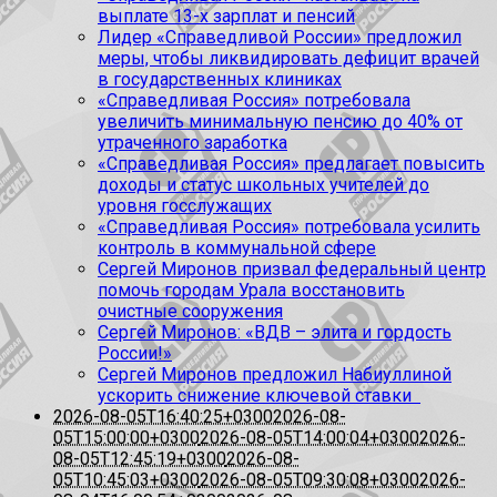
выплате 13-х зарплат и пенсий
Лидер «Справедливой России» предложил
меры, чтобы ликвидировать дефицит врачей
в государственных клиниках
«Справедливая Россия» потребовала
увеличить минимальную пенсию до 40% от
утраченного заработка
«Справедливая Россия» предлагает повысить
доходы и статус школьных учителей до
уровня госслужащих
«Справедливая Россия» потребовала усилить
контроль в коммунальной сфере
Сергей Миронов призвал федеральный центр
помочь городам Урала восстановить
очистные сооружения
Сергей Миронов: «ВДВ – элита и гордость
России!»
Сергей Миронов предложил Набиуллиной
ускорить снижение ключевой ставки
2026-08-05T16:40:25+0300
2026-08-
05T15:00:00+0300
2026-08-05T14:00:04+0300
2026-
08-05T12:45:19+0300
2026-08-
05T10:45:03+0300
2026-08-05T09:30:08+0300
2026-