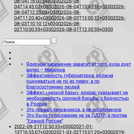
08-04T16:00:54+0300
2026-08-
04T14:45:07+0300
2026-08-04T13:45:16+0300
2026-
08-04T12:20:05+0300
2026-08-
04T11:20:40+0300
2026-08-03T13:00:12+0300
2026-
08-03T10:10:12+0300
2026-08-
02T10:00:39+0300
2026-08-01T12:30:59+0300
Ядерное заражение зависит от того, куда дует
ветер – Миронов
Эффективность губернаторов должна
оцениваться не по их пиару, а по
благосостоянию людей
Эффект «низкой базы»: кризис указывает на
необходимость срочной борьбы с бедностью
в России
Это провал чиновников, а не спортсменов
Это было голосование не за ЛДПР, а против
"Единой России"
2022-09-21T12:50:35+0300
2021-01-
13T16:55:07+0300
2021-03-02T15:01:20+0300
2019-