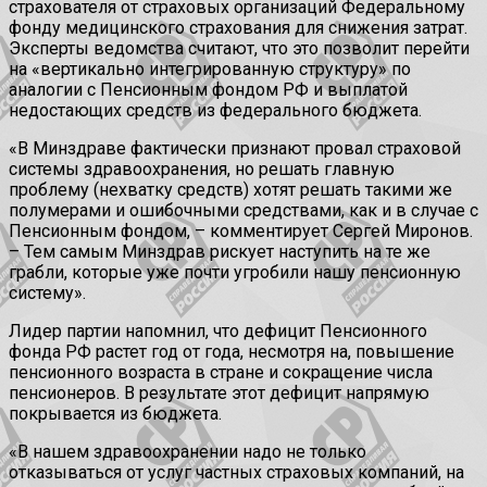
страхователя от страховых организаций Федеральному
фонду медицинского страхования для снижения затрат.
Эксперты ведомства считают, что это позволит перейти
на «вертикально интегрированную структуру» по
аналогии с Пенсионным фондом РФ и выплатой
недостающих средств из федерального бюджета.
«В Минздраве фактически признают провал страховой
системы здравоохранения, но решать главную
проблему (нехватку средств) хотят решать такими же
полумерами и ошибочными средствами, как и в случае с
Пенсионным фондом, – комментирует Сергей Миронов.
– Тем самым Минздрав рискует наступить на те же
грабли, которые уже почти угробили нашу пенсионную
систему».
Лидер партии напомнил, что дефицит Пенсионного
фонда РФ растет год от года, несмотря на, повышение
пенсионного возраста в стране и сокращение числа
пенсионеров. В результате этот дефицит напрямую
покрывается из бюджета.
«В нашем здравоохранении надо не только
отказываться от услуг частных страховых компаний, на