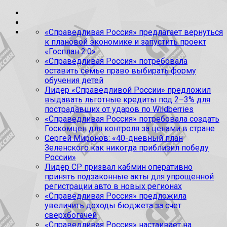
«Справедливая Россия» предлагает вернуться
к плановой экономике и запустить проект
«Госплан 2.0»
«Справедливая Россия» потребовала
оставить семье право выбирать форму
обучения детей
Лидер «Справедливой России» предложил
выдавать льготные кредиты под 2–3% для
пострадавших от ударов по Wildberries
«Справедливая Россия» потребовала создать
Госкомцен для контроля за ценами в стране
Сергей Миронов: «40-дневный план
Зеленского как никогда приблизил победу
России»
Лидер СР призвал кабмин оперативно
принять подзаконные акты для упрощенной
регистрации авто в новых регионах
«Справедливая Россия» предложила
увеличить доходы бюджета за счет
сверхбогачей
«Справедливая Россия» настаивает на