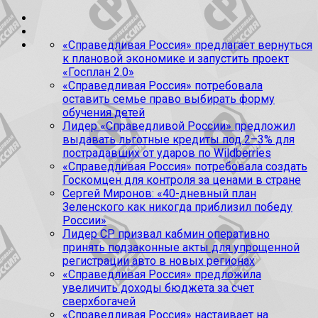
«Справедливая Россия» предлагает вернуться
к плановой экономике и запустить проект
«Госплан 2.0»
«Справедливая Россия» потребовала
оставить семье право выбирать форму
обучения детей
Лидер «Справедливой России» предложил
выдавать льготные кредиты под 2–3% для
пострадавших от ударов по Wildberries
«Справедливая Россия» потребовала создать
Госкомцен для контроля за ценами в стране
Сергей Миронов: «40-дневный план
Зеленского как никогда приблизил победу
России»
Лидер СР призвал кабмин оперативно
принять подзаконные акты для упрощенной
регистрации авто в новых регионах
«Справедливая Россия» предложила
увеличить доходы бюджета за счет
сверхбогачей
«Справедливая Россия» настаивает на