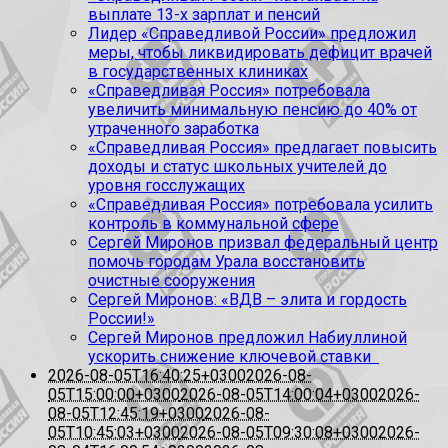
выплате 13-х зарплат и пенсий
Лидер «Справедливой России» предложил
меры, чтобы ликвидировать дефицит врачей
в государственных клиниках
«Справедливая Россия» потребовала
увеличить минимальную пенсию до 40% от
утраченного заработка
«Справедливая Россия» предлагает повысить
доходы и статус школьных учителей до
уровня госслужащих
«Справедливая Россия» потребовала усилить
контроль в коммунальной сфере
Сергей Миронов призвал федеральный центр
помочь городам Урала восстановить
очистные сооружения
Сергей Миронов: «ВДВ – элита и гордость
России!»
Сергей Миронов предложил Набиуллиной
ускорить снижение ключевой ставки
2026-08-05T16:40:25+0300
2026-08-
05T15:00:00+0300
2026-08-05T14:00:04+0300
2026-
08-05T12:45:19+0300
2026-08-
05T10:45:03+0300
2026-08-05T09:30:08+0300
2026-