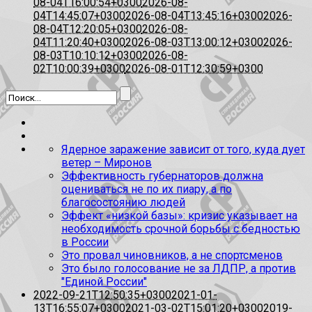
08-04T16:00:54+0300
2026-08-
04T14:45:07+0300
2026-08-04T13:45:16+0300
2026-
08-04T12:20:05+0300
2026-08-
04T11:20:40+0300
2026-08-03T13:00:12+0300
2026-
08-03T10:10:12+0300
2026-08-
02T10:00:39+0300
2026-08-01T12:30:59+0300
Ядерное заражение зависит от того, куда дует
ветер – Миронов
Эффективность губернаторов должна
оцениваться не по их пиару, а по
благосостоянию людей
Эффект «низкой базы»: кризис указывает на
необходимость срочной борьбы с бедностью
в России
Это провал чиновников, а не спортсменов
Это было голосование не за ЛДПР, а против
"Единой России"
2022-09-21T12:50:35+0300
2021-01-
13T16:55:07+0300
2021-03-02T15:01:20+0300
2019-