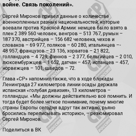
войне. Связь поколений».
Сергей Миронов привел данные о количестве
военнопленных разных национальностей, которые
воевали против Красной Армии: немцев было взято в
плен 2 389 560 человек, венгров – 513 767, румын –
187 370, австрийцев – 156 682 человека, чехов и
словаков – 69 977, поляков – 60 280, итальянцев –-
48 957, французов – 23 136, хорватов – 21 822,
голландцев – 4 729, финнов – 2 377, бельгийцев – 2 010,
люксембуржцев – 1 652, датчан – 457, испанцев – 457,
норвежцев – 101, шведов – 72.
Глава «СР» напомнил также, что в ходе блокады
Ленинграда 27 километров линии осады держала
испанская «голубая дивизия», 13 километров –
голландцы. «Мы должны действительно всё помнить. И
тогда будет более четкое понимание, почему многие
страны Европы сегодня вдруг так активно, рьяно
бросились переписывать историю», – резюмировал
Сергей Миронов.
Поделиться в ВК