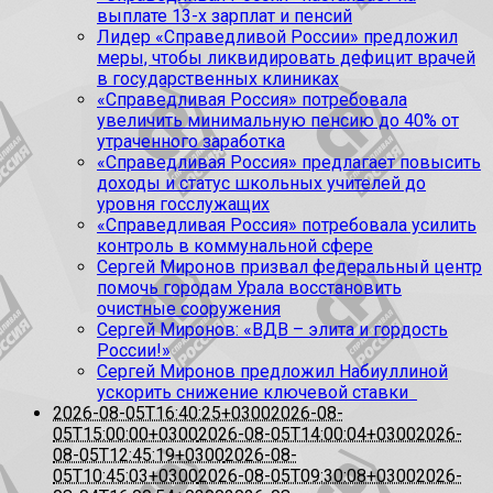
выплате 13-х зарплат и пенсий
Лидер «Справедливой России» предложил
меры, чтобы ликвидировать дефицит врачей
в государственных клиниках
«Справедливая Россия» потребовала
увеличить минимальную пенсию до 40% от
утраченного заработка
«Справедливая Россия» предлагает повысить
доходы и статус школьных учителей до
уровня госслужащих
«Справедливая Россия» потребовала усилить
контроль в коммунальной сфере
Сергей Миронов призвал федеральный центр
помочь городам Урала восстановить
очистные сооружения
Сергей Миронов: «ВДВ – элита и гордость
России!»
Сергей Миронов предложил Набиуллиной
ускорить снижение ключевой ставки
2026-08-05T16:40:25+0300
2026-08-
05T15:00:00+0300
2026-08-05T14:00:04+0300
2026-
08-05T12:45:19+0300
2026-08-
05T10:45:03+0300
2026-08-05T09:30:08+0300
2026-