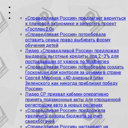
«Справедливая Россия» предлагает вернуться
к плановой экономике и запустить проект
«Госплан 2.0»
«Справедливая Россия» потребовала
оставить семье право выбирать форму
обучения детей
Лидер «Справедливой России» предложил
выдавать льготные кредиты под 2–3% для
пострадавших от ударов по Wildberries
«Справедливая Россия» потребовала создать
Госкомцен для контроля за ценами в стране
Сергей Миронов: «40-дневный план
Зеленского как никогда приблизил победу
России»
Лидер СР призвал кабмин оперативно
принять подзаконные акты для упрощенной
регистрации авто в новых регионах
«Справедливая Россия» предложила
увеличить доходы бюджета за счет
сверхбогачей
«Справедливая Россия» настаивает на