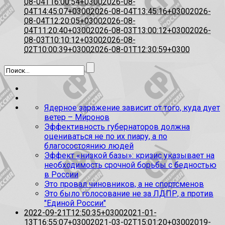
08-04T16:00:54+0300
2026-08-
04T14:45:07+0300
2026-08-04T13:45:16+0300
2026-
08-04T12:20:05+0300
2026-08-
04T11:20:40+0300
2026-08-03T13:00:12+0300
2026-
08-03T10:10:12+0300
2026-08-
02T10:00:39+0300
2026-08-01T12:30:59+0300
Ядерное заражение зависит от того, куда дует
ветер – Миронов
Эффективность губернаторов должна
оцениваться не по их пиару, а по
благосостоянию людей
Эффект «низкой базы»: кризис указывает на
необходимость срочной борьбы с бедностью
в России
Это провал чиновников, а не спортсменов
Это было голосование не за ЛДПР, а против
"Единой России"
2022-09-21T12:50:35+0300
2021-01-
13T16:55:07+0300
2021-03-02T15:01:20+0300
2019-