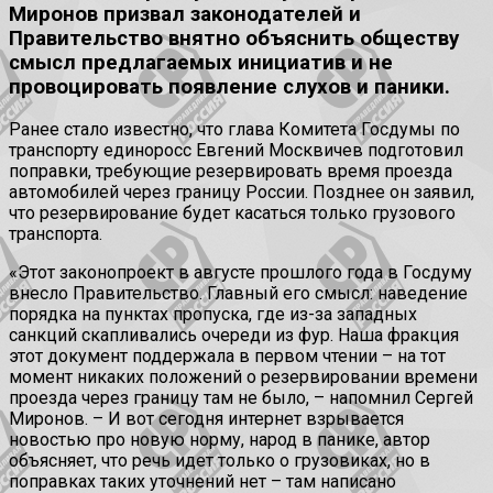
Миронов призвал законодателей и
Правительство внятно объяснить обществу
смысл предлагаемых инициатив и не
провоцировать появление слухов и паники.
Ранее стало известно, что глава Комитета Госдумы по
транспорту единоросс Евгений Москвичев подготовил
поправки, требующие резервировать время проезда
автомобилей через границу России. Позднее он заявил,
что резервирование будет касаться только грузового
транспорта.
«Этот законопроект в августе прошлого года в Госдуму
внесло Правительство. Главный его смысл: наведение
порядка на пунктах пропуска, где из-за западных
санкций скапливались очереди из фур. Наша фракция
этот документ поддержала в первом чтении – на тот
момент никаких положений о резервировании времени
проезда через границу там не было, – напомнил Сергей
Миронов. – И вот сегодня интернет взрывается
новостью про новую норму, народ в панике, автор
объясняет, что речь идет только о грузовиках, но в
поправках таких уточнений нет – там написано