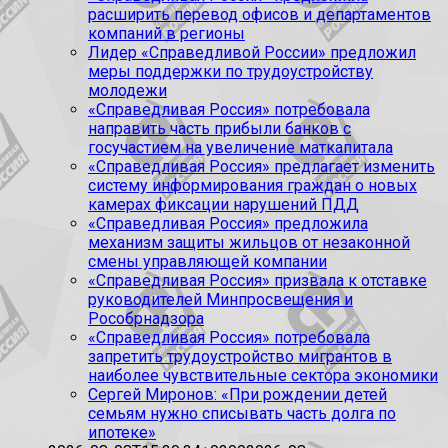
расширить перевод офисов и департаментов
компаний в регионы
Лидер «Справедливой России» предложил
меры поддержки по трудоустройству
молодежи
«Справедливая Россия» потребовала
направить часть прибыли банков с
госучастием на увеличение маткапитала
«Справедливая Россия» предлагает изменить
систему информирования граждан о новых
камерах фиксации нарушений ПДД
«Справедливая Россия» предложила
механизм защиты жильцов от незаконной
смены управляющей компании
«Справедливая Россия» призвала к отставке
руководителей Минпросвещения и
Рособрнадзора
«Справедливая Россия» потребовала
запретить трудоустройство мигрантов в
наиболее чувствительные сектора экономики
Сергей Миронов: «При рождении детей
семьям нужно списывать часть долга по
ипотеке»