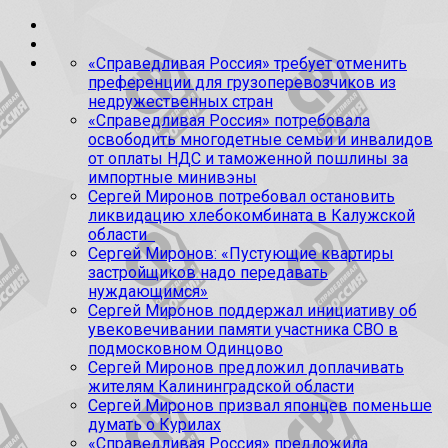
«Справедливая Россия» требует отменить
преференции для грузоперевозчиков из
недружественных стран
«Справедливая Россия» потребовала
освободить многодетные семьи и инвалидов
от оплаты НДС и таможенной пошлины за
импортные минивэны
Сергей Миронов потребовал остановить
ликвидацию хлебокомбината в Калужской
области
Сергей Миронов: «Пустующие квартиры
застройщиков надо передавать
нуждающимся»
Сергей Миронов поддержал инициативу об
увековечивании памяти участника СВО в
подмосковном Одинцово
Сергей Миронов предложил доплачивать
жителям Калининградской области
Сергей Миронов призвал японцев поменьше
думать о Курилах
«Справедливая Россия» предложила