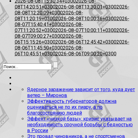
2026-08-08T15:30:34+0300
2026-08-
08T14:20:51+0300
2026-08-08T13:30:01+0300
2026-
08-08T12:20:09+0300
2026-08-
08T11:20:19+0300
2026-08-08T10:00:36+0300
2026-
08-07T15:40:41+0300
2026-08-
07T11:20:52+0300
2026-08-07T10:00:11+0300
2026-
08-07T09:00:27+0300
2026-08-
06T15:15:26+0300
2026-08-06T12:45:42+0300
2026-
08-06T11:45:50+0300
2026-08-
06T10:45:51+0300
2026-08-06T09:00:20+0300
Ядерное заражение зависит от того, куда дует
ветер – Миронов
Эффективность губернаторов должна
оцениваться не по их пиару, а по
благосостоянию людей
Эффект «низкой базы»: кризис указывает на
необходимость срочной борьбы с бедностью
в России
Это провал чиновников, а не спортсменов