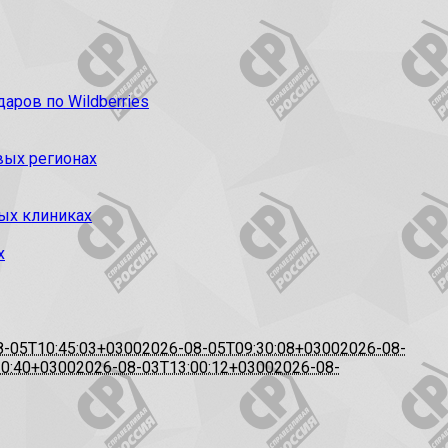
ров по Wildberries
вых регионах
ых клиниках
х
8-05T10:45:03+0300
2026-08-05T09:30:08+0300
2026-08-
20:40+0300
2026-08-03T13:00:12+0300
2026-08-