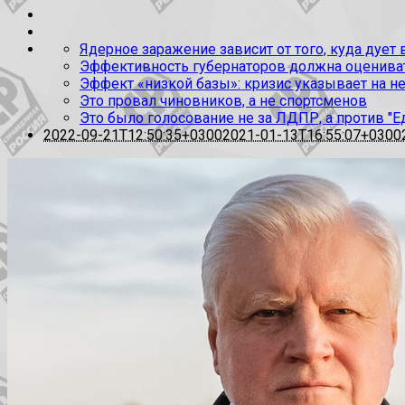
Ядерное заражение зависит от того, куда дует
Эффективность губернаторов должна оценивать
Эффект «низкой базы»: кризис указывает на н
Это провал чиновников, а не спортсменов
Это было голосование не за ЛДПР, а против "Е
2022-09-21T12:50:35+0300
2021-01-13T16:55:07+0300