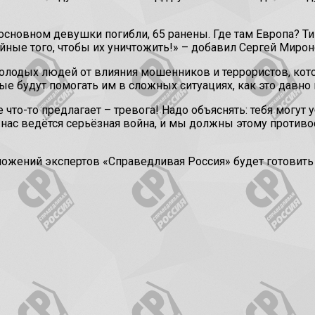
основном девушки погибли, 65 ранены. Где там Европа? Тиш
тойные того, чтобы их уничтожить!» – добавил Сергей Мирон
молодых людей от влияния мошенников и террористов, кот
ые будут помогать им в сложных ситуациях, как это давно
е что-то предлагает – тревога! Надо объяснять: тебя могут
 нас ведётся серьёзная война, и мы должны этому противо
едложений экспертов «Справедливая Россия» будет готовит