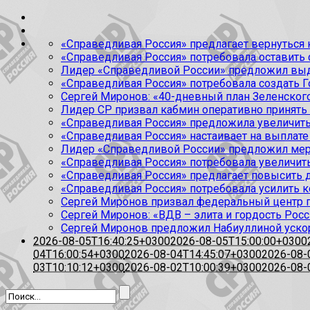
«Справедливая Россия» предлагает вернуться к
«Справедливая Россия» потребовала оставить
Лидер «Справедливой России» предложил выда
«Справедливая Россия» потребовала создать Г
Сергей Миронов: «40-дневный план Зеленского
Лидер СР призвал кабмин оперативно принять
«Справедливая Россия» предложила увеличить
«Справедливая Россия» настаивает на выплате 
Лидер «Справедливой России» предложил меры
«Справедливая Россия» потребовала увеличит
«Справедливая Россия» предлагает повысить 
«Справедливая Россия» потребовала усилить 
Сергей Миронов призвал федеральный центр п
Сергей Миронов: «ВДВ – элита и гордость Росс
Сергей Миронов предложил Набиуллиной уско
2026-08-05T16:40:25+0300
2026-08-05T15:00:00+0300
04T16:00:54+0300
2026-08-04T14:45:07+0300
2026-08-
03T10:10:12+0300
2026-08-02T10:00:39+0300
2026-08-