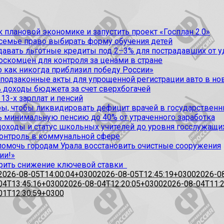
 плановой экономике и запустить проект «Госплан 2.0»
 семье право выбирать форму обучения детей
вать льготные кредиты под 2–3% для пострадавших от уда
оскомцен для контроля за ценами в стране
 как никогда приблизил победу России»
 подзаконные акты для упрощенной регистрации авто в но
 доходы бюджета за счет сверхбогачей
13-х зарплат и пенсий
, чтобы ликвидировать дефицит врачей в государственн
ь минимальную пенсию до 40% от утраченного заработка
доходы и статус школьных учителей до уровня госслужащи
контроль в коммунальной сфере
омочь городам Урала восстановить очистные сооружения
ии!»
рить снижение ключевой ставки
2026-08-05T14:00:04+0300
2026-08-05T12:45:19+0300
2026-0
04T13:45:16+0300
2026-08-04T12:20:05+0300
2026-08-04T11:
01T12:30:59+0300