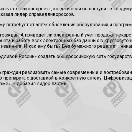
 этот законопроект, когда и если он поступит в Госдуму.
сказал лидер справедливороссов.
ему потребует от аптек обновления оборудования и програ
т граждан. А приведет ли электронный учет продажи лекарс
рнета и работу всех электронных баз данных в круглосуто
 – извините! И как ему быть? Без бумажного рецепта – ника
ливой России» создать общероссийскую сеть государстве
 не граждан реализовать самые современные и востребова
о препарата с доставкой в конкретную аптеку. Цифровиза
ме», – добавил лидер партии.