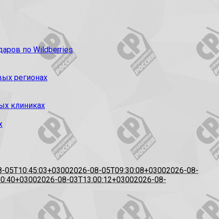
ров по Wildberries
вых регионах
ых клиниках
х
8-05T10:45:03+0300
2026-08-05T09:30:08+0300
2026-08-
20:40+0300
2026-08-03T13:00:12+0300
2026-08-