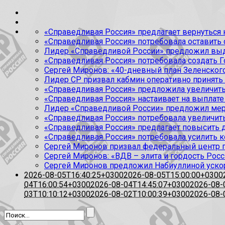
«Справедливая Россия» предлагает вернуться к
«Справедливая Россия» потребовала оставить
Лидер «Справедливой России» предложил выда
«Справедливая Россия» потребовала создать Г
Сергей Миронов: «40-дневный план Зеленского
Лидер СР призвал кабмин оперативно принять
«Справедливая Россия» предложила увеличить
«Справедливая Россия» настаивает на выплате 
Лидер «Справедливой России» предложил меры
«Справедливая Россия» потребовала увеличит
«Справедливая Россия» предлагает повысить 
«Справедливая Россия» потребовала усилить 
Сергей Миронов призвал федеральный центр п
Сергей Миронов: «ВДВ – элита и гордость Росс
Сергей Миронов предложил Набиуллиной уско
2026-08-05T16:40:25+0300
2026-08-05T15:00:00+0300
04T16:00:54+0300
2026-08-04T14:45:07+0300
2026-08-
03T10:10:12+0300
2026-08-02T10:00:39+0300
2026-08-