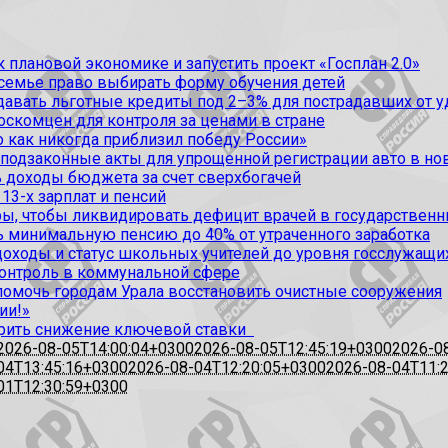
 плановой экономике и запустить проект «Госплан 2.0»
 семье право выбирать форму обучения детей
вать льготные кредиты под 2–3% для пострадавших от уда
оскомцен для контроля за ценами в стране
 как никогда приблизил победу России»
 подзаконные акты для упрощенной регистрации авто в но
 доходы бюджета за счет сверхбогачей
13-х зарплат и пенсий
, чтобы ликвидировать дефицит врачей в государственн
ь минимальную пенсию до 40% от утраченного заработка
доходы и статус школьных учителей до уровня госслужащи
контроль в коммунальной сфере
омочь городам Урала восстановить очистные сооружения
ии!»
рить снижение ключевой ставки
2026-08-05T14:00:04+0300
2026-08-05T12:45:19+0300
2026-0
04T13:45:16+0300
2026-08-04T12:20:05+0300
2026-08-04T11:
01T12:30:59+0300