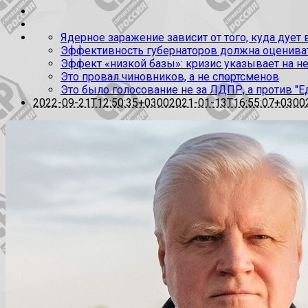
Ядерное заражение зависит от того, куда дует
Эффективность губернаторов должна оценивать
Эффект «низкой базы»: кризис указывает на н
Это провал чиновников, а не спортсменов
Это было голосование не за ЛДПР, а против "Е
2022-09-21T12:50:35+0300
2021-01-13T16:55:07+0300