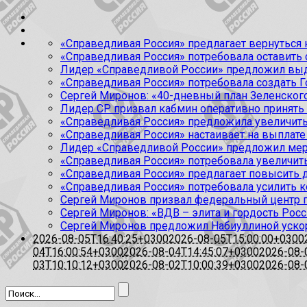
«Справедливая Россия» предлагает вернуться к
«Справедливая Россия» потребовала оставить
Лидер «Справедливой России» предложил выда
«Справедливая Россия» потребовала создать Г
Сергей Миронов: «40-дневный план Зеленского
Лидер СР призвал кабмин оперативно принять
«Справедливая Россия» предложила увеличить
«Справедливая Россия» настаивает на выплате 
Лидер «Справедливой России» предложил меры
«Справедливая Россия» потребовала увеличит
«Справедливая Россия» предлагает повысить 
«Справедливая Россия» потребовала усилить 
Сергей Миронов призвал федеральный центр п
Сергей Миронов: «ВДВ – элита и гордость Росс
Сергей Миронов предложил Набиуллиной уско
2026-08-05T16:40:25+0300
2026-08-05T15:00:00+0300
04T16:00:54+0300
2026-08-04T14:45:07+0300
2026-08-
03T10:10:12+0300
2026-08-02T10:00:39+0300
2026-08-