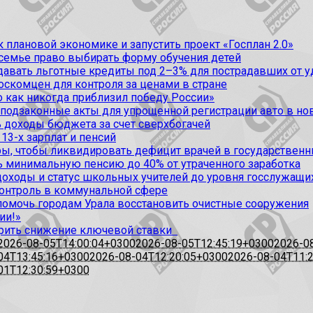
 плановой экономике и запустить проект «Госплан 2.0»
 семье право выбирать форму обучения детей
вать льготные кредиты под 2–3% для пострадавших от уда
оскомцен для контроля за ценами в стране
 как никогда приблизил победу России»
 подзаконные акты для упрощенной регистрации авто в но
 доходы бюджета за счет сверхбогачей
13-х зарплат и пенсий
, чтобы ликвидировать дефицит врачей в государственн
ь минимальную пенсию до 40% от утраченного заработка
доходы и статус школьных учителей до уровня госслужащи
контроль в коммунальной сфере
омочь городам Урала восстановить очистные сооружения
ии!»
рить снижение ключевой ставки
2026-08-05T14:00:04+0300
2026-08-05T12:45:19+0300
2026-0
04T13:45:16+0300
2026-08-04T12:20:05+0300
2026-08-04T11:
01T12:30:59+0300