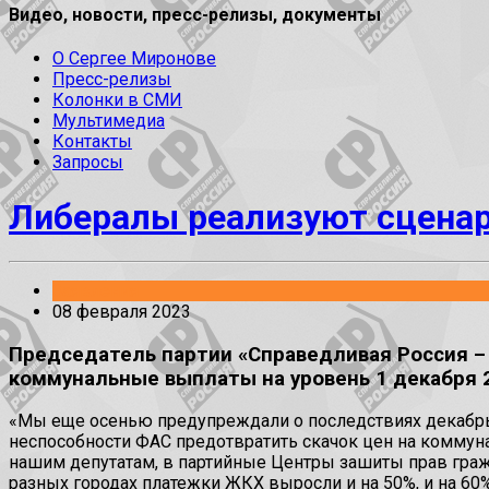
Видео, новости, пресс-релизы, документы
О Сергее Миронове
Пресс-релизы
Колонки в СМИ
Мультимедиа
Контакты
Запросы
Либералы реализуют сцена
Заявления
08 февраля 2023
Председатель партии «Справедливая Россия –
коммунальные выплаты на уровень 1 декабря 2
«Мы еще осенью предупреждали о последствиях декабрьс
неспособности ФАС предотвратить скачок цен на коммуна
нашим депутатам, в партийные Центры зашиты прав гражд
разных городах платежки ЖКХ выросли и на 50%, и на 60%,