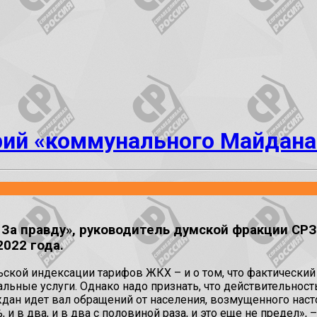
рий «коммунального Майдана
 За правду», руководитель думской фракции СР
022 года.
кой индексации тарифов ЖКХ – и о том, что фактический 
льные услуги. Однако надо признать, что действительнос
ан идет вал обращений от населения, возмущенного насто
 и в два, и в два с половиной раза, и это еще не предел»,