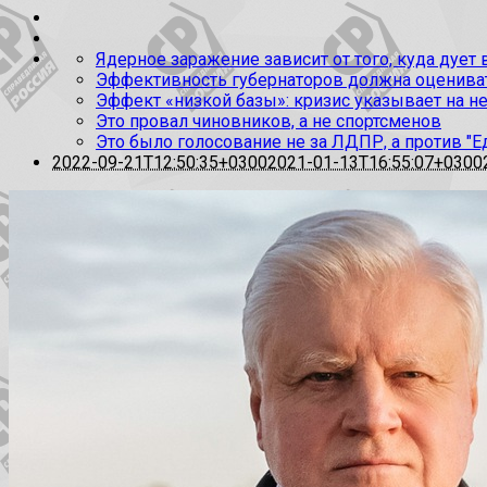
Ядерное заражение зависит от того, куда дует
Эффективность губернаторов должна оценивать
Эффект «низкой базы»: кризис указывает на н
Это провал чиновников, а не спортсменов
Это было голосование не за ЛДПР, а против "Е
2022-09-21T12:50:35+0300
2021-01-13T16:55:07+0300