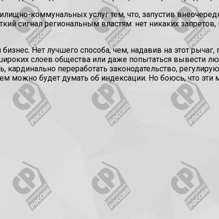
илищно-коммунальных услуг тем, что, запустив внеочере
ткий сигнал региональным властям: нет никаких запретов,
и бизнес. Нет лучшего способа, чем, надавив на этот рычаг
широких слоев общества или даже попытаться вывести лю
ь, кардинально переработать законодательство, регулир
м можно будет думать об индексации. Но боюсь, что эти ме