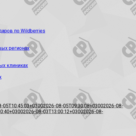
ров по Wildberries
вых регионах
ых клиниках
х
8-05T10:45:03+0300
2026-08-05T09:30:08+0300
2026-08-
20:40+0300
2026-08-03T13:00:12+0300
2026-08-