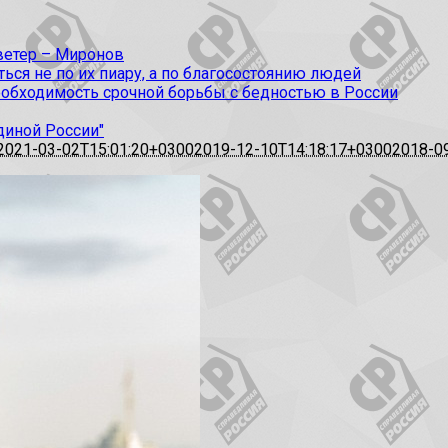
 ветер – Миронов
ся не по их пиару, а по благосостоянию людей
еобходимость срочной борьбы с бедностью в России
диной России"
2021-03-02T15:01:20+0300
2019-12-10T14:18:17+0300
2018-0