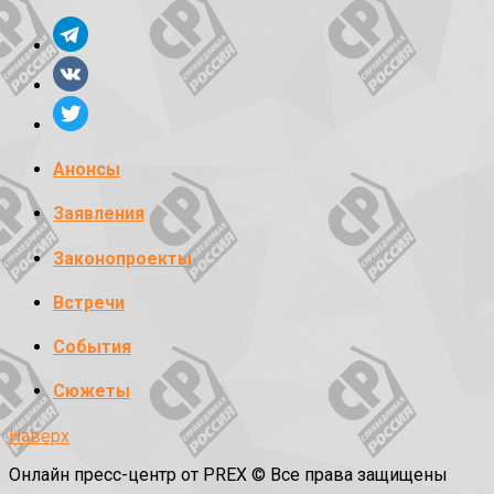
Анонсы
Заявления
Законопроекты
Встречи
События
Сюжеты
Наверх
Онлайн пресс-центр от PREX © Все права защищены