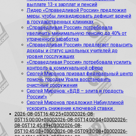
выплате 13-х зарплат и пенсий
Лидер «Справедливой России» предложил
меры, чтобы ликвидировать дефицит врачей
в государственных клиниках
«Справедливая Россия» потребовала
увеличить минимальную пенсию до 40% от
утраченного заработка
«Справедливая Россия» предлагает повысить
доходы и статус школьных учителей до
уровня госслужащих
«Справедливая Россия» потребовала усилить
контроль в коммунальной сфере
Сергей Миронов призвал федеральный центр
помочь городам Урала восстановить
очистные сооружения
Сергей Миронов: «ВДВ – элита и гордость
России!»
Сергей Миронов предложил Набиуллиной
ускорить снижение ключевой ставки
2026-08-05T16:40:25+0300
2026-08-
05T15:00:00+0300
2026-08-05T14:00:04+0300
2026-
08-05T12:45:19+0300
2026-08-
05T10:45:03+0300
2026-08-05T09:30:08+0300
2026-