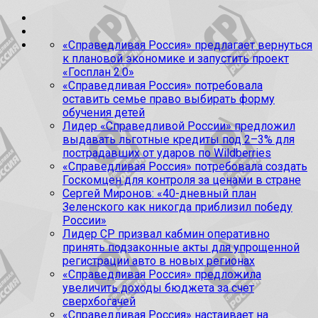
«Справедливая Россия» предлагает вернуться
к плановой экономике и запустить проект
«Госплан 2.0»
«Справедливая Россия» потребовала
оставить семье право выбирать форму
обучения детей
Лидер «Справедливой России» предложил
выдавать льготные кредиты под 2–3% для
пострадавших от ударов по Wildberries
«Справедливая Россия» потребовала создать
Госкомцен для контроля за ценами в стране
Сергей Миронов: «40-дневный план
Зеленского как никогда приблизил победу
России»
Лидер СР призвал кабмин оперативно
принять подзаконные акты для упрощенной
регистрации авто в новых регионах
«Справедливая Россия» предложила
увеличить доходы бюджета за счет
сверхбогачей
«Справедливая Россия» настаивает на