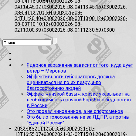
08-04T16:00:54+0300
2026-08-
04T14:45:07+0300
2026-08-04T13:45:16+0300
2026-
08-04T12:20:05+0300
2026-08-
04T11:20:40+0300
2026-08-03T13:00:12+0300
2026-
08-03T10:10:12+0300
2026-08-
02T10:00:39+0300
2026-08-01T12:30:59+0300
Ядерное заражение зависит от того, куда дует
ветер – Миронов
Эффективность губернаторов должна
оцениваться не по их пиару, а по
благосостоянию людей
Эффект «низкой базы»: кризис указывает на
необходимость срочной борьбы с бедностью
в России
Это провал чиновников, а не спортсменов
Это было голосование не за ЛДПР, а против
"Единой России"
2022-09-21T12:50:35+0300
2021-01-
13T16:55:07+0300
2021-03-02T15:01:20+0300
2019-