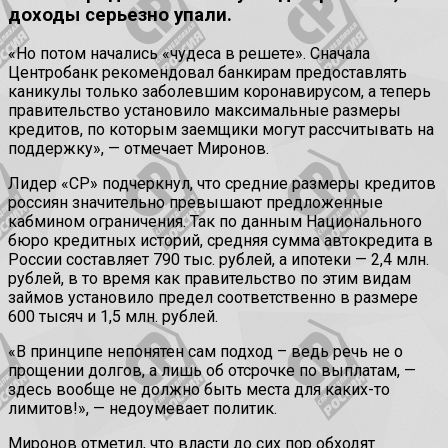
доходы серьезно упали.
«Но потом начались «чудеса в решете». Сначала
Центробанк рекомендовал банкирам предоставлять
каникулы только заболевшим коронавирусом, а теперь
правительство установило максимальные размеры
кредитов, по которым заемщики могут рассчитывать на
поддержку», — отмечает Миронов.
Лидер «СР» подчеркнул, что средние размеры кредитов
россиян значительно превышают предложенные
кабмином ограничения. Так по данным Национального
бюро кредитных историй, средняя сумма автокредита в
России составляет 790 тыс. рублей, а ипотеки — 2,4 млн.
рублей, в то время как правительство по этим видам
займов установило предел соответственно в размере
600 тысяч и 1,5 млн. рублей.
«В принципе непонятен сам подход – ведь речь не о
прощении долгов, а лишь об отсрочке по выплатам, —
здесь вообще не должно быть места для каких-то
лимитов!», — недоумевает политик.
Миронов отметил, что власти до сих пор обходят