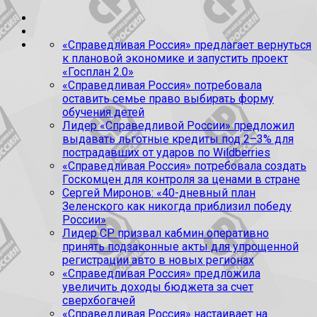
«Справедливая Россия» предлагает вернуться
к плановой экономике и запустить проект
«Госплан 2.0»
«Справедливая Россия» потребовала
оставить семье право выбирать форму
обучения детей
Лидер «Справедливой России» предложил
выдавать льготные кредиты под 2–3% для
пострадавших от ударов по Wildberries
«Справедливая Россия» потребовала создать
Госкомцен для контроля за ценами в стране
Сергей Миронов: «40-дневный план
Зеленского как никогда приблизил победу
России»
Лидер СР призвал кабмин оперативно
принять подзаконные акты для упрощенной
регистрации авто в новых регионах
«Справедливая Россия» предложила
увеличить доходы бюджета за счет
сверхбогачей
«Справедливая Россия» настаивает на