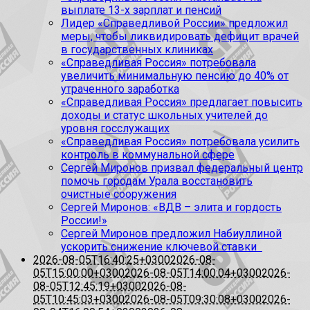
выплате 13-х зарплат и пенсий
Лидер «Справедливой России» предложил
меры, чтобы ликвидировать дефицит врачей
в государственных клиниках
«Справедливая Россия» потребовала
увеличить минимальную пенсию до 40% от
утраченного заработка
«Справедливая Россия» предлагает повысить
доходы и статус школьных учителей до
уровня госслужащих
«Справедливая Россия» потребовала усилить
контроль в коммунальной сфере
Сергей Миронов призвал федеральный центр
помочь городам Урала восстановить
очистные сооружения
Сергей Миронов: «ВДВ – элита и гордость
России!»
Сергей Миронов предложил Набиуллиной
ускорить снижение ключевой ставки
2026-08-05T16:40:25+0300
2026-08-
05T15:00:00+0300
2026-08-05T14:00:04+0300
2026-
08-05T12:45:19+0300
2026-08-
05T10:45:03+0300
2026-08-05T09:30:08+0300
2026-