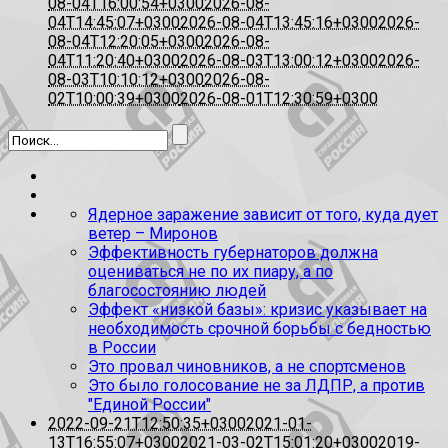
08-04T16:00:54+0300
2026-08-
04T14:45:07+0300
2026-08-04T13:45:16+0300
2026-
08-04T12:20:05+0300
2026-08-
04T11:20:40+0300
2026-08-03T13:00:12+0300
2026-
08-03T10:10:12+0300
2026-08-
02T10:00:39+0300
2026-08-01T12:30:59+0300
Ядерное заражение зависит от того, куда дует
ветер – Миронов
Эффективность губернаторов должна
оцениваться не по их пиару, а по
благосостоянию людей
Эффект «низкой базы»: кризис указывает на
необходимость срочной борьбы с бедностью
в России
Это провал чиновников, а не спортсменов
Это было голосование не за ЛДПР, а против
"Единой России"
2022-09-21T12:50:35+0300
2021-01-
13T16:55:07+0300
2021-03-02T15:01:20+0300
2019-