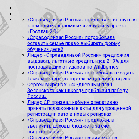
«Справедливая Россия» предлагает вернуться
к плановой экономике и запустить проект
«Госплан 2.0»
«Справедливая Россия» потребовала
оставить семье право выбирать форму
обучения детей
Лидер «Справедливой России» предложил
выдавать льготные кредиты под 2–3% для
пострадавших от ударов по Wildberries
«Справедливая Россия» потребовала создать
Госкомцен для контроля за ценами в стране
Сергей Миронов: «40-дневный план
Зеленского как никогда приблизил победу
России»
Лидер СР призвал кабмин оперативно
принять подзаконные акты для упрощенной
регистрации авто в новых регионах
«Справедливая Россия» предложила
увеличить доходы бюджета за счет
сверхбогачей
«Справедливая Россия» настаивает на