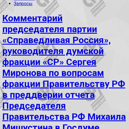
Запросы
Комментарий
председателя партии
«Справедливая Россия»,
руководителя думской
фракции «СР» Сергея
Миронова по вопросам
фракции Правительству РФ
в преддверии отчета
Председателя
Правительства РФ Михаила
Мишустина в Госдуме.