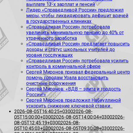
выплате 13-х зарплат и пенсий
Лидер «Справедливой России» предложил
меры, чтобы ликвидировать дефицит врачей
в государственных клиниках
«Справедливая Россия» потребовала
увеличить минимальную пенсию до 40% от
утраченного заработка
«Справедливая Россия» предлагает повысить
доходы и статус школьных учителей до
уровня госслужащих
«Справедливая Россия» потребовала усилить
контроль в коммунальной сфере
Сергей Миронов призвал федеральный центр
помочь городам Урала восстановить
очистные сооружения
Сергей Миронов: «ВДВ – элита и гордость
России!»
Сергей Миронов предложил Набиуллиной
ускорить снижение ключевой ставки
2026-08-05T16:40:25+0300
2026-08-
05T15:00:00+0300
2026-08-05T14:00:04+0300
2026-
08-05T12:45:19+0300
2026-08-
05T10:45:03+0300
2026-08-05T09:30:08+0300
2026-