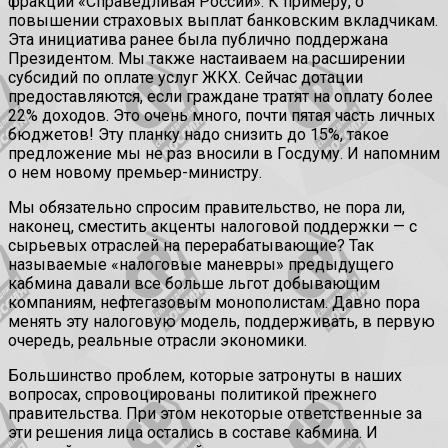
фракции «Справедливая России». К примеру, о
повышении страховых выплат банковским вкладчикам.
Эта инициатива ранее была публично поддержана
Президентом. Мы также настаиваем на расширении
субсидий по оплате услуг ЖКХ. Сейчас дотации
предоставляются, если граждане тратят на оплату более
22% доходов. Это очень много, почти пятая часть личных
бюджетов! Эту планку надо снизить до 15%, такое
предложение мы не раз вносили в Госдуму. И напомним
о нем новому премьер-министру.
Мы обязательно спросим правительство, не пора ли,
наконец, сместить акценты налоговой поддержки — с
сырьевых отраслей на перерабатывающие? Так
называемые «налоговые маневры» предыдущего
кабмина давали все больше льгот добывающим
компаниям, нефтегазовым монополистам. Давно пора
менять эту налоговую модель, поддерживать, в первую
очередь, реальные отрасли экономики.
Большинство проблем, которые затронуты в наших
вопросах, спровоцированы политикой прежнего
правительства. При этом некоторые ответственные за
эти решения лица остались в составе кабмина. И