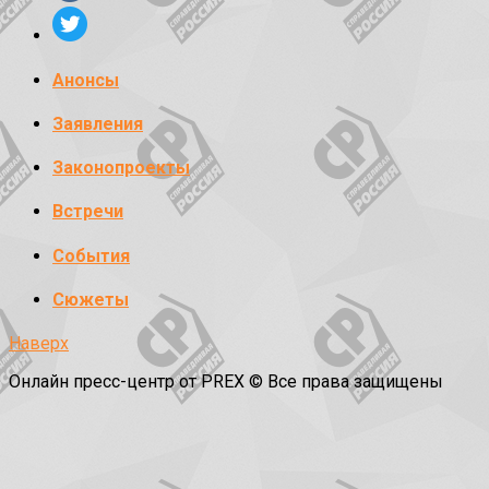
Анонсы
Заявления
Законопроекты
Встречи
События
Сюжеты
Наверх
Онлайн пресс-центр от PREX © Все права защищены