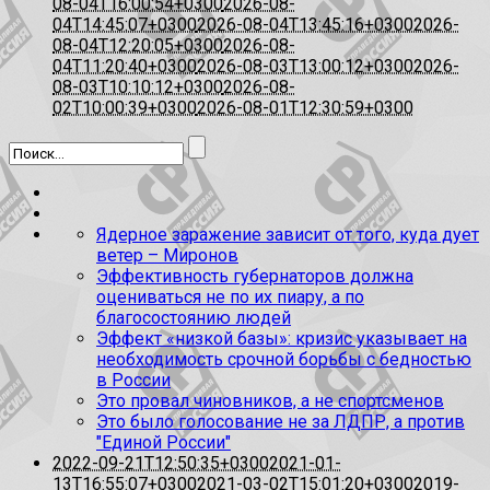
08-04T16:00:54+0300
2026-08-
04T14:45:07+0300
2026-08-04T13:45:16+0300
2026-
08-04T12:20:05+0300
2026-08-
04T11:20:40+0300
2026-08-03T13:00:12+0300
2026-
08-03T10:10:12+0300
2026-08-
02T10:00:39+0300
2026-08-01T12:30:59+0300
Ядерное заражение зависит от того, куда дует
ветер – Миронов
Эффективность губернаторов должна
оцениваться не по их пиару, а по
благосостоянию людей
Эффект «низкой базы»: кризис указывает на
необходимость срочной борьбы с бедностью
в России
Это провал чиновников, а не спортсменов
Это было голосование не за ЛДПР, а против
"Единой России"
2022-09-21T12:50:35+0300
2021-01-
13T16:55:07+0300
2021-03-02T15:01:20+0300
2019-