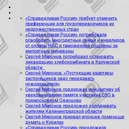
«Справедливая Россия» требует отменить
преференции для грузоперевозчиков из
недружественных стран
«Справедливая Россия» потребовала
освободить многодетные семьи и инвалидов
от оплаты НДС и таможенной пошлины за
импортные минивэны
Сергей Миронов потребовал остановить
ликвидацию хлебокомбината в Калужской
области
Сергей Миронов: «Пустующие квартиры
застройщиков надо передавать
нуждающимся»
Сергей Миронов поддержал инициативу об
увековечивании памяти участника СВО в
подмосковном Одинцово
Сергей Миронов предложил доплачивать
жителям Калининградской области
Сергей Миронов призвал японцев поменьше
думать о Курилах
«Справедливая Россия» предложила