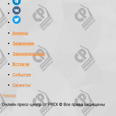
Анонсы
Заявления
Законопроекты
Встречи
События
Сюжеты
Наверх
Онлайн пресс-центр от PREX © Все права защищены