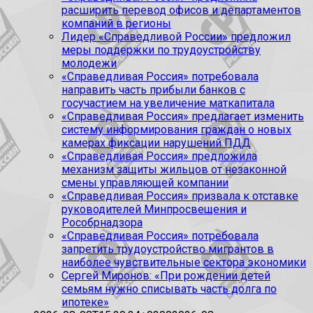
расширить перевод офисов и департаментов
компаний в регионы
Лидер «Справедливой России» предложил
меры поддержки по трудоустройству
молодежи
«Справедливая Россия» потребовала
направить часть прибыли банков с
госучастием на увеличение маткапитала
«Справедливая Россия» предлагает изменить
систему информирования граждан о новых
камерах фиксации нарушений ПДД
«Справедливая Россия» предложила
механизм защиты жильцов от незаконной
смены управляющей компании
«Справедливая Россия» призвала к отставке
руководителей Минпросвещения и
Рособрнадзора
«Справедливая Россия» потребовала
запретить трудоустройство мигрантов в
наиболее чувствительные сектора экономики
Сергей Миронов: «При рождении детей
семьям нужно списывать часть долга по
ипотеке»