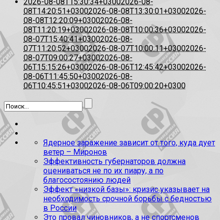
2026-08-08T15:30:34+0300
2026-08-
08T14:20:51+0300
2026-08-08T13:30:01+0300
2026-
08-08T12:20:09+0300
2026-08-
08T11:20:19+0300
2026-08-08T10:00:36+0300
2026-
08-07T15:40:41+0300
2026-08-
07T11:20:52+0300
2026-08-07T10:00:11+0300
2026-
08-07T09:00:27+0300
2026-08-
06T15:15:26+0300
2026-08-06T12:45:42+0300
2026-
08-06T11:45:50+0300
2026-08-
06T10:45:51+0300
2026-08-06T09:00:20+0300
Ядерное заражение зависит от того, куда дует
ветер – Миронов
Эффективность губернаторов должна
оцениваться не по их пиару, а по
благосостоянию людей
Эффект «низкой базы»: кризис указывает на
необходимость срочной борьбы с бедностью
в России
Это провал чиновников, а не спортсменов