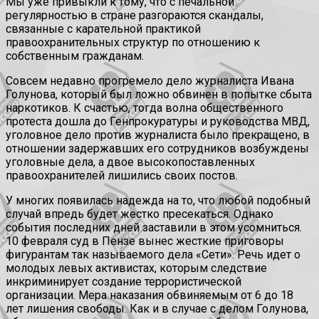
Мы уже привыкли к тому, что с печальной
регулярностью в стране разгораются скандалы,
связанные с карательной практикой
правоохранительных структур по отношению к
собственным гражданам.
Совсем недавно прогремело дело журналиста Ивана
Голунова, который был ложно обвинен в попытке сбыта
наркотиков. К счастью, тогда волна общественного
протеста дошла до Генпрокуратуры и руководства МВД,
уголовное дело против журналиста было прекращено, в
отношении задержавших его сотрудников возбуждены
уголовные дела, а двое высокопоставленных
правоохранителей лишились своих постов.
У многих появилась надежда на то, что любой подобный
случай впредь будет жестко пресекаться. Однако
события последних дней заставили в этом усомниться.
10 февраля суд в Пензе вынес жесткие приговоры
фигурантам так называемого дела «Сети». Речь идет о
молодых левых активистах, которым следствие
инкриминирует создание террористической
организации. Мера наказания обвиняемым от 6 до 18
лет лишения свободы. Как и в случае с делом Голунова,