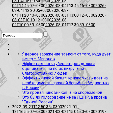
08-04T16:00:54+0300
2026-08-
04T14:45:07+0300
2026-08-04T13:45:16+0300
2026-
08-04T12:20:05+0300
2026-08-
04T11:20:40+0300
2026-08-03T13:00:12+0300
2026-
08-03T10:10:12+0300
2026-08-
02T10:00:39+0300
2026-08-01T12:30:59+0300
Ядерное заражение зависит от того, куда дует
ветер – Миронов
Эффективность губернаторов должна
оцениваться не по их пиару, а по
благосостоянию людей
Эффект «низкой базы»: кризис указывает на
необходимость срочной борьбы с бедностью
в России
Это провал чиновников, а не спортсменов
Это было голосование не за ЛДПР, а против
"Единой России"
2022-09-21T12:50:35+0300
2021-01-
13T16:55:07+0300
2021-03-02T15:01:20+0300
2019-