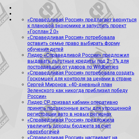
«Справедливая Россия» предлагает вернуться
к плановой экономике и запустить проект
«Госплан 2.0»
«Справедливая Россия» потребовала
оставить семье право выбирать форму
обучения детей
Лидер «Справедливой России» предложил
выдавать льготные кредиты под 2–3% для
пострадавших от ударов по Wildberries
«Справедливая Россия» потребовала создать
Госкомцен для контроля за ценами в стране
Сергей Миронов: «40-дневный план
Зеленского как никогда приблизил победу
России»
Лидер СР призвал кабмин оперативно
принять подзаконные акты для упрощенной
регистрации авто в новых регионах
«Справедливая Россия» предложила
увеличить доходы бюджета за счет
сверхбогачей
«Справедливая Россия» настаивает на