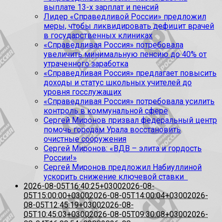
выплате 13-х зарплат и пенсий
Лидер «Справедливой России» предложил
меры, чтобы ликвидировать дефицит врачей
в государственных клиниках
«Справедливая Россия» потребовала
увеличить минимальную пенсию до 40% от
утраченного заработка
«Справедливая Россия» предлагает повысить
доходы и статус школьных учителей до
уровня госслужащих
«Справедливая Россия» потребовала усилить
контроль в коммунальной сфере
Сергей Миронов призвал федеральный центр
помочь городам Урала восстановить
очистные сооружения
Сергей Миронов: «ВДВ – элита и гордость
России!»
Сергей Миронов предложил Набиуллиной
ускорить снижение ключевой ставки
2026-08-05T16:40:25+0300
2026-08-
05T15:00:00+0300
2026-08-05T14:00:04+0300
2026-
08-05T12:45:19+0300
2026-08-
05T10:45:03+0300
2026-08-05T09:30:08+0300
2026-