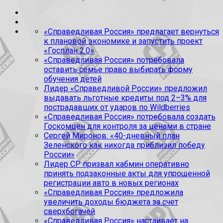
«Справедливая Россия» предлагает вернуться
к плановой экономике и запустить проект
«Госплан 2.0»
«Справедливая Россия» потребовала
оставить семье право выбирать форму
обучения детей
Лидер «Справедливой России» предложил
выдавать льготные кредиты под 2–3% для
пострадавших от ударов по Wildberries
«Справедливая Россия» потребовала создать
Госкомцен для контроля за ценами в стране
Сергей Миронов: «40-дневный план
Зеленского как никогда приблизил победу
России»
Лидер СР призвал кабмин оперативно
принять подзаконные акты для упрощенной
регистрации авто в новых регионах
«Справедливая Россия» предложила
увеличить доходы бюджета за счет
сверхбогачей
«Справедливая Россия» настаивает на