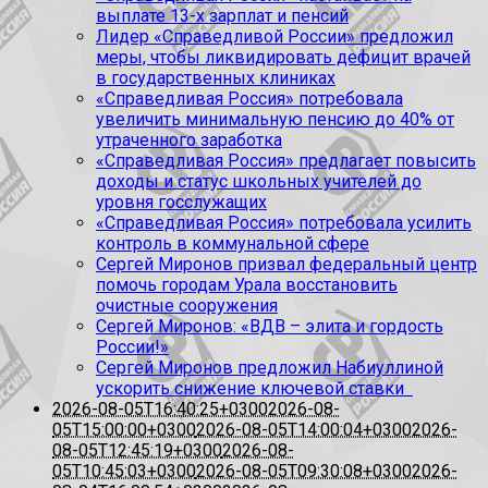
выплате 13-х зарплат и пенсий
Лидер «Справедливой России» предложил
меры, чтобы ликвидировать дефицит врачей
в государственных клиниках
«Справедливая Россия» потребовала
увеличить минимальную пенсию до 40% от
утраченного заработка
«Справедливая Россия» предлагает повысить
доходы и статус школьных учителей до
уровня госслужащих
«Справедливая Россия» потребовала усилить
контроль в коммунальной сфере
Сергей Миронов призвал федеральный центр
помочь городам Урала восстановить
очистные сооружения
Сергей Миронов: «ВДВ – элита и гордость
России!»
Сергей Миронов предложил Набиуллиной
ускорить снижение ключевой ставки
2026-08-05T16:40:25+0300
2026-08-
05T15:00:00+0300
2026-08-05T14:00:04+0300
2026-
08-05T12:45:19+0300
2026-08-
05T10:45:03+0300
2026-08-05T09:30:08+0300
2026-