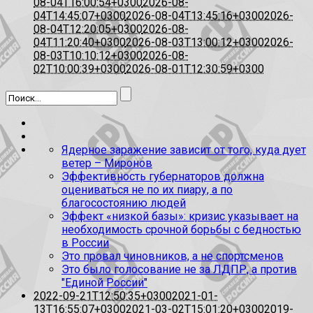
08-04T16:00:54+0300
2026-08-
04T14:45:07+0300
2026-08-04T13:45:16+0300
2026-
08-04T12:20:05+0300
2026-08-
04T11:20:40+0300
2026-08-03T13:00:12+0300
2026-
08-03T10:10:12+0300
2026-08-
02T10:00:39+0300
2026-08-01T12:30:59+0300
Ядерное заражение зависит от того, куда дует
ветер – Миронов
Эффективность губернаторов должна
оцениваться не по их пиару, а по
благосостоянию людей
Эффект «низкой базы»: кризис указывает на
необходимость срочной борьбы с бедностью
в России
Это провал чиновников, а не спортсменов
Это было голосование не за ЛДПР, а против
"Единой России"
2022-09-21T12:50:35+0300
2021-01-
13T16:55:07+0300
2021-03-02T15:01:20+0300
2019-