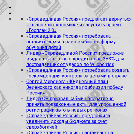
«Справедливая Россия» предлагает вернуться
к плановой экономике и запустить проект
«Госплан 2.0»
«Справедливая Россия» потребовала
оставить семье право выбирать форму
обучения детей
Лидер «Справедливой России» предложил
выдавать льготные кредиты под 2–3% для
пострадавших от ударов по Wildberries
«Справедливая Россия» потребовала создать
Госкомцен для контроля за ценами в стране
Сергей Миронов: «40-дневный план
Зеленского как никогда приблизил победу
России»
Лидер СР призвал кабмин оперативно
принять подзаконные акты для упрощенной
регистрации авто в новых регионах
«Справедливая Россия» предложила
увеличить доходы бюджета за счет
сверхбогачей
«Справедливая Россия» настаивает на