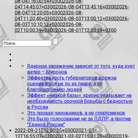
08-04T16:00:54+0300
2026-08-
04T14:45:07+0300
2026-08-04T13:45:16+0300
2026-
08-04T12:20:05+0300
2026-08-
04T11:20:40+0300
2026-08-03T13:00:12+0300
2026-
08-03T10:10:12+0300
2026-08-
02T10:00:39+0300
2026-08-01T12:30:59+0300
Ядерное заражение зависит от того, куда дует
ветер – Миронов
Эффективность губернаторов должна
оцениваться не по их пиару, а по
благосостоянию людей
Эффект «низкой базы»: кризис указывает на
необходимость срочной борьбы с бедностью
в России
Это провал чиновников, а не спортсменов
Это было голосование не за ЛДПР, а против
"Единой России"
2022-09-21T12:50:35+0300
2021-01-
13T16:55:07+0300
2021-03-02T15:01:20+0300
2019-