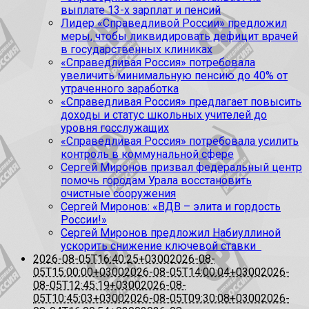
выплате 13-х зарплат и пенсий
Лидер «Справедливой России» предложил
меры, чтобы ликвидировать дефицит врачей
в государственных клиниках
«Справедливая Россия» потребовала
увеличить минимальную пенсию до 40% от
утраченного заработка
«Справедливая Россия» предлагает повысить
доходы и статус школьных учителей до
уровня госслужащих
«Справедливая Россия» потребовала усилить
контроль в коммунальной сфере
Сергей Миронов призвал федеральный центр
помочь городам Урала восстановить
очистные сооружения
Сергей Миронов: «ВДВ – элита и гордость
России!»
Сергей Миронов предложил Набиуллиной
ускорить снижение ключевой ставки
2026-08-05T16:40:25+0300
2026-08-
05T15:00:00+0300
2026-08-05T14:00:04+0300
2026-
08-05T12:45:19+0300
2026-08-
05T10:45:03+0300
2026-08-05T09:30:08+0300
2026-