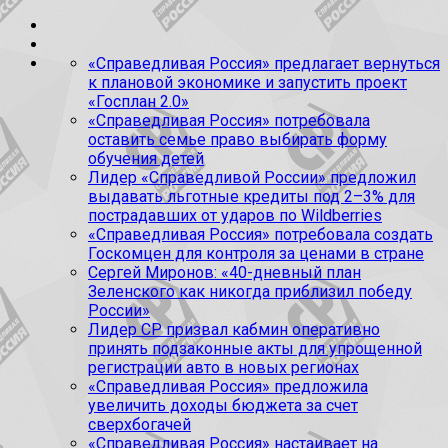
«Справедливая Россия» предлагает вернуться
к плановой экономике и запустить проект
«Госплан 2.0»
«Справедливая Россия» потребовала
оставить семье право выбирать форму
обучения детей
Лидер «Справедливой России» предложил
выдавать льготные кредиты под 2–3% для
пострадавших от ударов по Wildberries
«Справедливая Россия» потребовала создать
Госкомцен для контроля за ценами в стране
Сергей Миронов: «40-дневный план
Зеленского как никогда приблизил победу
России»
Лидер СР призвал кабмин оперативно
принять подзаконные акты для упрощенной
регистрации авто в новых регионах
«Справедливая Россия» предложила
увеличить доходы бюджета за счет
сверхбогачей
«Справедливая Россия» настаивает на