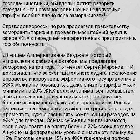
господа-чиновники, обалдели? Хотите разорить
граждан? Это безумное повышение недопустимо,
тарифы вообще давно пора замораживать!»
Справедливороссы не раз предлагали правительству
заморозить тарифы и провести масштабный аудит в
сфере ЖКХ с передачей неэффективных предприятий в
госсобственность.
«В нашем Альтернативном бюджете, который
направляли в кабмин в октябре, мы предлагали
заморозку на три года, – отмечает Сергей Миронов. – И
доказывали, что за счет тщательного аудита, исключения
воровства и коррупции, эффективного госуправления в
ЖКХ можно не повышать, а даже снизить тарифы – как
минимум на 20%. ЖКХ должно заниматься государство,
а не концессионеры и частники, которые тянут все
больше из карманов граждан! «Справедливая Россия»
настаивает на заморозке тарифов на уровне этого года.
Кроме того, нужно расширять компенсации расходов на
ЖКУ для граждан. Сейчас субсидии выплачиваются,
если люди тратят на оплату больше 22% своих доходов.
А нужно на федеральном уровне снизить эту планку до
15%. Расходы свыше 15% на ЖКХ гражданам должно