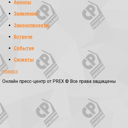
Анонсы
Заявления
Законопроекты
Встречи
События
Сюжеты
Наверх
Онлайн пресс-центр от PREX © Все права защищены