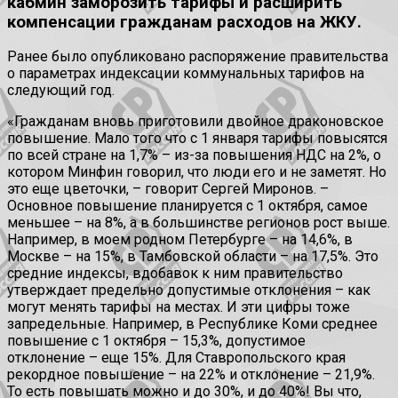
кабмин заморозить тарифы и расширить
компенсации гражданам расходов на ЖКУ.
Ранее было опубликовано распоряжение правительства
о параметрах индексации коммунальных тарифов на
следующий год.
«Гражданам вновь приготовили двойное драконовское
повышение. Мало того что с 1 января тарифы повысятся
по всей стране на 1,7% – из-за повышения НДС на 2%, о
котором Минфин говорил, что люди его и не заметят. Но
это еще цветочки, – говорит Сергей Миронов. –
Основное повышение планируется с 1 октября, самое
меньшее – на 8%, а в большинстве регионов рост выше.
Например, в моем родном Петербурге – на 14,6%, в
Москве – на 15%, в Тамбовской области – на 17,5%. Это
средние индексы, вдобавок к ним правительство
утверждает предельно допустимые отклонения – как
могут менять тарифы на местах. И эти цифры тоже
запредельные. Например, в Республике Коми среднее
повышение с 1 октября – 15,3%, допустимое
отклонение – еще 15%. Для Ставропольского края
рекордное повышение – на 22% и отклонение – 21,9%.
То есть повышать можно и до 30%, и до 40%! Вы что,