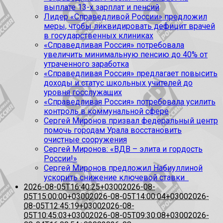
выплате 13-х зарплат и пенсий
Лидер «Справедливой России» предложил
меры, чтобы ликвидировать дефицит врачей
в государственных клиниках
«Справедливая Россия» потребовала
увеличить минимальную пенсию до 40% от
утраченного заработка
«Справедливая Россия» предлагает повысить
доходы и статус школьных учителей до
уровня госслужащих
«Справедливая Россия» потребовала усилить
контроль в коммунальной сфере
Сергей Миронов призвал федеральный центр
помочь городам Урала восстановить
очистные сооружения
Сергей Миронов: «ВДВ – элита и гордость
России!»
Сергей Миронов предложил Набиуллиной
ускорить снижение ключевой ставки
2026-08-05T16:40:25+0300
2026-08-
05T15:00:00+0300
2026-08-05T14:00:04+0300
2026-
08-05T12:45:19+0300
2026-08-
05T10:45:03+0300
2026-08-05T09:30:08+0300
2026-