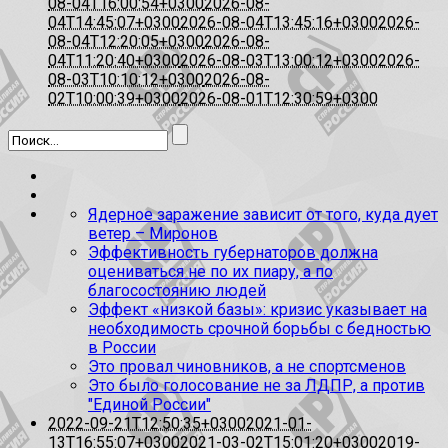
08-04T16:00:54+0300
2026-08-
04T14:45:07+0300
2026-08-04T13:45:16+0300
2026-
08-04T12:20:05+0300
2026-08-
04T11:20:40+0300
2026-08-03T13:00:12+0300
2026-
08-03T10:10:12+0300
2026-08-
02T10:00:39+0300
2026-08-01T12:30:59+0300
Ядерное заражение зависит от того, куда дует
ветер – Миронов
Эффективность губернаторов должна
оцениваться не по их пиару, а по
благосостоянию людей
Эффект «низкой базы»: кризис указывает на
необходимость срочной борьбы с бедностью
в России
Это провал чиновников, а не спортсменов
Это было голосование не за ЛДПР, а против
"Единой России"
2022-09-21T12:50:35+0300
2021-01-
13T16:55:07+0300
2021-03-02T15:01:20+0300
2019-