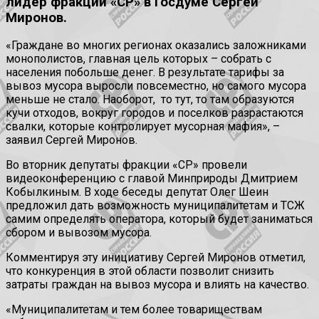
лидер фракции «СР» в Госдуме Сергей
Миронов.
«Граждане во многих регионах оказались заложниками
монополистов, главная цель которых – собрать с
населения побольше денег. В результате тарифы за
вывоз мусора выросли повсеместно, но самого мусора
меньше не стало. Наоборот, то тут, то там образуются
кучи отходов, вокруг городов и поселков разрастаются
свалки, которые контролирует мусорная мафия», –
заявил Сергей Миронов.
Во вторник депутаты фракции «СР» провели
видеоконференцию с главой Минприроды Дмитрием
Кобылкиным. В ходе беседы депутат Олег Шеин
предложил дать возможность муниципалитетам и ТСЖ
самим определять оператора, который будет заниматься
сбором и вывозом мусора.
Комментируя эту инициативу Сергей Миронов отметил,
что конкуренция в этой области позволит снизить
затраты граждан на вывоз мусора и влиять на качество.
«Муниципалитетам и тем более товариществам