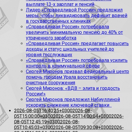
выплате 13-х зарплат и пенсий
Лидер «Справедливой России» предложил
меры, чтобы ликвидировать дефицит врачей
в государственных клиниках
«Справедливая Россия» потребовала
увеличить минимальную пенсию до 40% от
утраченного заработка
«Справедливая Россия» предлагает повысить
доходы и статус школьных учителей до
уровня госслужащих
«Справедливая Россия» потребовала усилить
контроль в коммунальной сфере
Сергей Миронов призвал федеральный центр
помочь городам Урала восстановить
очистные сооружения
Сергей Миронов: «ВДВ – элита и гордость
России!»
Сергей Миронов предложил Набиуллиной
ускорить снижение ключевой ставки
2026-08-05T16:40:25+0300
2026-08-
05T15:00:00+0300
2026-08-05T14:00:04+0300
2026-
08-05T12:45:19+0300
2026-08-
05T10:45:03+0300
2026-08-05T09:30:08+0300
2026-