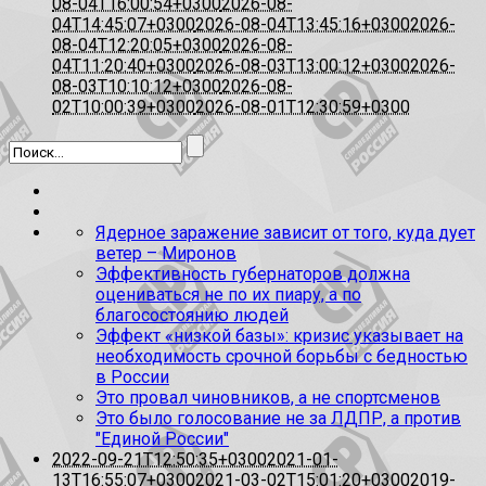
08-04T16:00:54+0300
2026-08-
04T14:45:07+0300
2026-08-04T13:45:16+0300
2026-
08-04T12:20:05+0300
2026-08-
04T11:20:40+0300
2026-08-03T13:00:12+0300
2026-
08-03T10:10:12+0300
2026-08-
02T10:00:39+0300
2026-08-01T12:30:59+0300
Ядерное заражение зависит от того, куда дует
ветер – Миронов
Эффективность губернаторов должна
оцениваться не по их пиару, а по
благосостоянию людей
Эффект «низкой базы»: кризис указывает на
необходимость срочной борьбы с бедностью
в России
Это провал чиновников, а не спортсменов
Это было голосование не за ЛДПР, а против
"Единой России"
2022-09-21T12:50:35+0300
2021-01-
13T16:55:07+0300
2021-03-02T15:01:20+0300
2019-