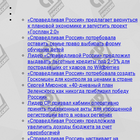
«Справедливая Россия» предлагает вернуться
к плановой экономике и запустить проект
«Госплан 2.0»
«Справедливая Россия» потребовала
оставить семье право выбирать форму
обучения детей
Лидер «Справедливой России» предложил
выдавать льготные кредиты под 2–3% для
пострадавших от ударов по Wildberries
«Справедливая Россия» потребовала создать
Госкомцен для контроля за ценами в стране
Сергей Миронов: «40-дневный план
Зеленского как никогда приблизил победу
России»
Лидер СР призвал кабмин оперативно
принять подзаконные акты для упрощенной
регистрации авто в новых регионах
«Справедливая Россия» предложила
увеличить доходы бюджета за счет
сверхбогачей
«Справедливая Россия» настаивает на