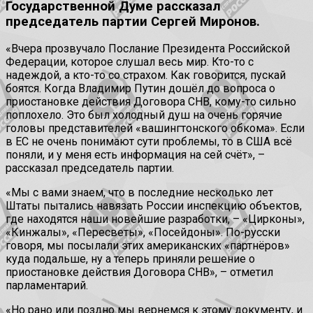
Государственной Думе рассказал
председатель партии Сергей Миронов.
«Вчера прозвучало Послание Президента Российской
Федерации, которое слушал весь мир. Кто-то с
надеждой, а кто-то со страхом. Как говорится, пускай
боятся. Когда Владимир Путин дошёл до вопроса о
приостановке действия Договора СНВ, кому-то сильно
поплохело. Это был холодный душ на очень горячие
головы представителей «вашингтонского обкома». Если
в ЕС не очень понимают сути проблемы, то в США всё
поняли, и у меня есть информация на сей счёт», –
рассказал председатель партии.
«Мы с вами знаем, что в последние несколько лет
Штаты пытались навязать России инспекцию объектов,
где находятся наши новейшие разработки, – «Цирконы»,
«Кинжалы», «Пересветы», «Посейдоны». По-русски
говоря, мы посылали этих американских «партнёров»
куда подальше, ну а теперь приняли решение о
приостановке действия Договора СНВ», – отметил
парламентарий.
«Но рано или поздно мы вернемся к этому документу, и