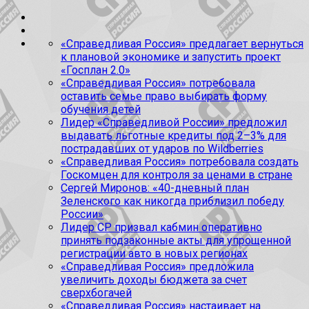
«Справедливая Россия» предлагает вернуться
к плановой экономике и запустить проект
«Госплан 2.0»
«Справедливая Россия» потребовала
оставить семье право выбирать форму
обучения детей
Лидер «Справедливой России» предложил
выдавать льготные кредиты под 2–3% для
пострадавших от ударов по Wildberries
«Справедливая Россия» потребовала создать
Госкомцен для контроля за ценами в стране
Сергей Миронов: «40-дневный план
Зеленского как никогда приблизил победу
России»
Лидер СР призвал кабмин оперативно
принять подзаконные акты для упрощенной
регистрации авто в новых регионах
«Справедливая Россия» предложила
увеличить доходы бюджета за счет
сверхбогачей
«Справедливая Россия» настаивает на