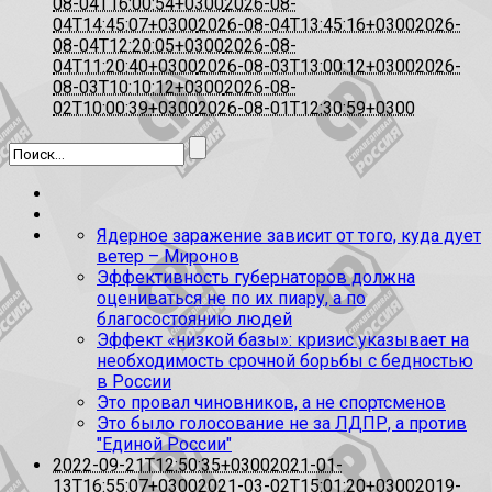
08-04T16:00:54+0300
2026-08-
04T14:45:07+0300
2026-08-04T13:45:16+0300
2026-
08-04T12:20:05+0300
2026-08-
04T11:20:40+0300
2026-08-03T13:00:12+0300
2026-
08-03T10:10:12+0300
2026-08-
02T10:00:39+0300
2026-08-01T12:30:59+0300
Ядерное заражение зависит от того, куда дует
ветер – Миронов
Эффективность губернаторов должна
оцениваться не по их пиару, а по
благосостоянию людей
Эффект «низкой базы»: кризис указывает на
необходимость срочной борьбы с бедностью
в России
Это провал чиновников, а не спортсменов
Это было голосование не за ЛДПР, а против
"Единой России"
2022-09-21T12:50:35+0300
2021-01-
13T16:55:07+0300
2021-03-02T15:01:20+0300
2019-