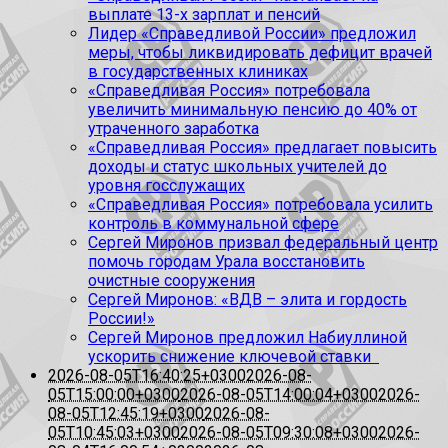
выплате 13-х зарплат и пенсий
Лидер «Справедливой России» предложил
меры, чтобы ликвидировать дефицит врачей
в государственных клиниках
«Справедливая Россия» потребовала
увеличить минимальную пенсию до 40% от
утраченного заработка
«Справедливая Россия» предлагает повысить
доходы и статус школьных учителей до
уровня госслужащих
«Справедливая Россия» потребовала усилить
контроль в коммунальной сфере
Сергей Миронов призвал федеральный центр
помочь городам Урала восстановить
очистные сооружения
Сергей Миронов: «ВДВ – элита и гордость
России!»
Сергей Миронов предложил Набиуллиной
ускорить снижение ключевой ставки
2026-08-05T16:40:25+0300
2026-08-
05T15:00:00+0300
2026-08-05T14:00:04+0300
2026-
08-05T12:45:19+0300
2026-08-
05T10:45:03+0300
2026-08-05T09:30:08+0300
2026-