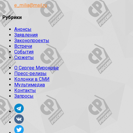
e_milia@mail.ru
Рубрики
Анонсы
Заявления
Законопроекты
Встречи
События
Сюжеты
О Сергее Миронове
Пресс-релизы
Колонки в СМИ
Мультимедиа
Контакты
Запросы