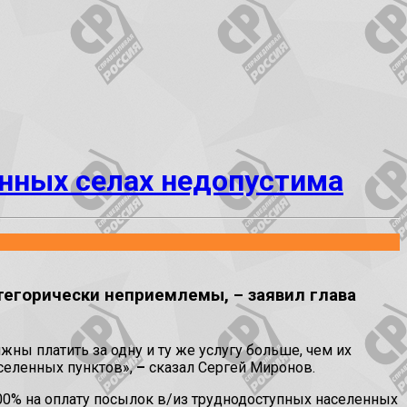
енных селах недопустима
тегорически неприемлемы, – заявил глава
ны платить за одну и ту же услугу больше, чем их
селенных пунктов»,
–
сказал Сергей Миронов.
0% на оплату посылок в/из труднодоступных населенных