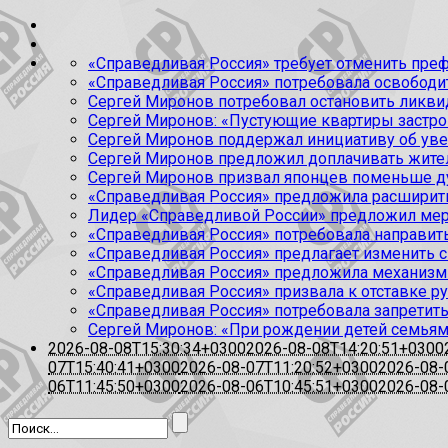
«Справедливая Россия» требует отменить пре
«Справедливая Россия» потребовала освобод
Сергей Миронов потребовал остановить ликв
Сергей Миронов: «Пустующие квартиры застр
Сергей Миронов поддержал инициативу об ув
Сергей Миронов предложил доплачивать жите
Сергей Миронов призвал японцев поменьше д
«Справедливая Россия» предложила расширить
Лидер «Справедливой России» предложил мер
«Справедливая Россия» потребовала направить
«Справедливая Россия» предлагает изменить
«Справедливая Россия» предложила механизм
«Справедливая Россия» призвала к отставке 
«Справедливая Россия» потребовала запретить
Сергей Миронов: «При рождении детей семьям 
2026-08-08T15:30:34+0300
2026-08-08T14:20:51+0300
07T15:40:41+0300
2026-08-07T11:20:52+0300
2026-08-
06T11:45:50+0300
2026-08-06T10:45:51+0300
2026-08-