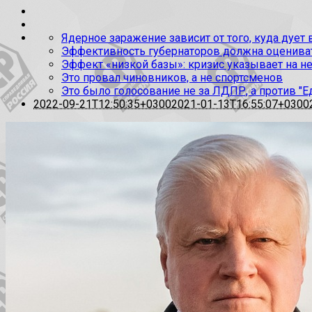
Ядерное заражение зависит от того, куда дует
Эффективность губернаторов должна оценивать
Эффект «низкой базы»: кризис указывает на н
Это провал чиновников, а не спортсменов
Это было голосование не за ЛДПР, а против "Е
2022-09-21T12:50:35+0300
2021-01-13T16:55:07+0300