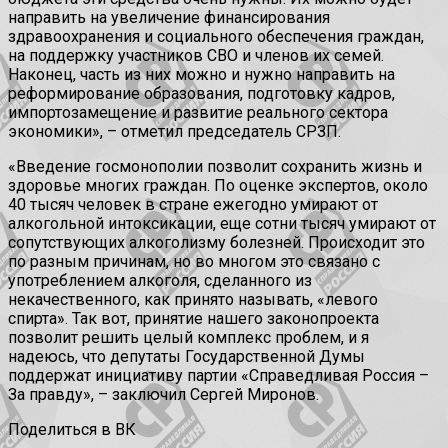
направить на увеличение финансирования
здравоохранения и социального обеспечения граждан,
на поддержку участников СВО и членов их семей.
Наконец, часть из них можно и нужно направить на
реформирование образования, подготовку кадров,
импортозамещение и развитие реального сектора
экономики», – отметил председатель СРЗП.
«Введение госмонополии позволит сохранить жизнь и
здоровье многих граждан. По оценке экспертов, около
40 тысяч человек в стране ежегодно умирают от
алкогольной интоксикации, еще сотни тысяч умирают от
сопутствующих алкоголизму болезней. Происходит это
по разным причинам, но во многом это связано с
употреблением алкоголя, сделанного из
некачественного, как принято называть, «левого
спирта». Так вот, принятие нашего законопроекта
позволит решить целый комплекс проблем, и я
надеюсь, что депутаты Государственной Думы
поддержат инициативу партии «Справедливая Россия –
За правду», – заключил Сергей Миронов.
Поделиться в ВК