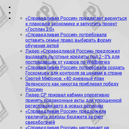
«Справедливая Россия» предлагает вернуться
к плановой экономике и запустить проект
«Госплан 2.0»
«Справедливая Россия» потребовала
оставить семье право выбирать форму
обучения детей
Лидер «Справедливой России» предложил
выдавать льготные кредиты под 2–3% для
пострадавших от ударов по Wildberries
«Справедливая Россия» потребовала создать
Госкомцен для контроля за ценами в стране
Сергей Миронов: «40-дневный план
Зеленского как никогда приблизил победу
России»
Лидер СР призвал кабмин оперативно
принять подзаконные акты для упрощенной
регистрации авто в новых регионах
«Справедливая Россия» предложила
увеличить доходы бюджета за счет
сверхбогачей
«Справедливая Россия» настаивает на