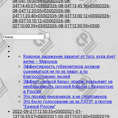
08-04T16:00:54+0300
2026-08-
04T14:45:07+0300
2026-08-04T13:45:16+0300
2026-
08-04T12:20:05+0300
2026-08-
04T11:20:40+0300
2026-08-03T13:00:12+0300
2026-
08-03T10:10:12+0300
2026-08-
02T10:00:39+0300
2026-08-01T12:30:59+0300
Ядерное заражение зависит от того, куда дует
ветер – Миронов
Эффективность губернаторов должна
оцениваться не по их пиару, а по
благосостоянию людей
Эффект «низкой базы»: кризис указывает на
необходимость срочной борьбы с бедностью
в России
Это провал чиновников, а не спортсменов
Это было голосование не за ЛДПР, а против
"Единой России"
2022-09-21T12:50:35+0300
2021-01-
13T16:55:07+0300
2021-03-02T15:01:20+0300
2019-