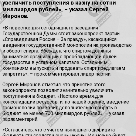
увеличить поступления в казну на сотни
миллиардов рублей», – указал Сергей
Миронов.
«В повестке дня сегодняшнего заседания
Государственной Думы стоит законопроект партии
«Справедливая Россия – За правду», касающийся
введения государственной монополии на производство
и оборот спирта. Убеждён, что спиртом должны
заниматься организации с преобладающей долей
государства в уставном капитале. Остальным
компаниям выпускать и продавать спирт предлагаем
запретить», – прокомментировал лидер партии.
Сергей Миронов отметил, что принятие этого
законопроекта позволит значительно увеличить
поступления в бюджет. «Настало время для
консолидации ресурсов, и, по нашей оценке, введение
госмонополии позволит дополнительно собрать в
бюджет не менее 700 миллиардов рублей», – указал
парламентарий.
«Согласитесь, что с учётом нынешнего дефицита
бюджета эти средства очень нужны. Их можно будет