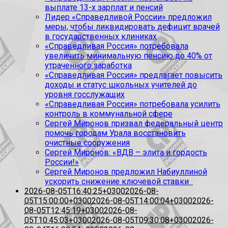
выплате 13-х зарплат и пенсий
Лидер «Справедливой России» предложил
меры, чтобы ликвидировать дефицит врачей
в государственных клиниках
«Справедливая Россия» потребовала
увеличить минимальную пенсию до 40% от
утраченного заработка
«Справедливая Россия» предлагает повысить
доходы и статус школьных учителей до
уровня госслужащих
«Справедливая Россия» потребовала усилить
контроль в коммунальной сфере
Сергей Миронов призвал федеральный центр
помочь городам Урала восстановить
очистные сооружения
Сергей Миронов: «ВДВ – элита и гордость
России!»
Сергей Миронов предложил Набиуллиной
ускорить снижение ключевой ставки
2026-08-05T16:40:25+0300
2026-08-
05T15:00:00+0300
2026-08-05T14:00:04+0300
2026-
08-05T12:45:19+0300
2026-08-
05T10:45:03+0300
2026-08-05T09:30:08+0300
2026-