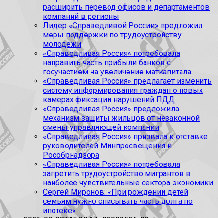
расширить перевод офисов и департаментов
компаний в регионы
Лидер «Справедливой России» предложил
меры поддержки по трудоустройству
молодежи
«Справедливая Россия» потребовала
направить часть прибыли банков с
госучастием на увеличение маткапитала
«Справедливая Россия» предлагает изменить
систему информирования граждан о новых
камерах фиксации нарушений ПДД
«Справедливая Россия» предложила
механизм защиты жильцов от незаконной
смены управляющей компании
«Справедливая Россия» призвала к отставке
руководителей Минпросвещения и
Рособрнадзора
«Справедливая Россия» потребовала
запретить трудоустройство мигрантов в
наиболее чувствительные сектора экономики
Сергей Миронов: «При рождении детей
семьям нужно списывать часть долга по
ипотеке»