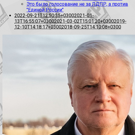
Это было голосование не за ЛДПР, а против
"Единой России"
2022-09-21T12:50:35+0300
2021-01-
13T16:55:07+0300
2021-03-02T15:01:20+0300
2019-
12-10T14:18:17+0300
2018-09-25T14:10:08+0300