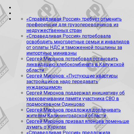
«Справедливая Россия» требует отменить
преференции для грузоперевозчиков из
недружественных стран
«Справедливая Россия» потребовала
освободить многодетные семьи и инвалидов
от оплаты НДС и таможенной пошлины за
импортные минивэны
Сергей Миронов потребовал остановить
ликвидацию хлебокомбината в Калужской
области
Сергей Миронов: «Пустующие квартиры
застройщиков надо передавать
нуждающимся»
Сергей Миронов поддержал инициативу об
увековечивании памяти участника СВО в
подмосковном Одинцово
Сергей Миронов предложил доплачивать
жителям Калининградской области
Сергей Миронов призвал японцев поменьше
думать о Курилах
«Справедливая Россия» предложила