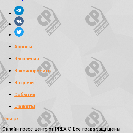
Анонсы
Заявления
Законопроекты
Встречи
События
Сюжеты
Наверх
Онлайн пресс-центр от PREX © Все права защищены