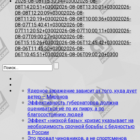
2026-08-08T15:30:34+0300
2026-08-
08T14:20:51+0300
2026-08-08T13:30:01+0300
2026-
08-08T12:20:09+0300
2026-08-
08T11:20:19+0300
2026-08-08T10:00:36+0300
2026-
08-07T15:40:41+0300
2026-08-
07T11:20:52+0300
2026-08-07T10:00:11+0300
2026-
08-07T09:00:27+0300
2026-08-
06T15:15:26+0300
2026-08-06T12:45:42+0300
2026-
08-06T11:45:50+0300
2026-08-
06T10:45:51+0300
2026-08-06T09:00:20+0300
Ядерное заражение зависит от того, куда дует
ветер – Миронов
Эффективность губернаторов должна
оцениваться не по их пиару, а по
благосостоянию людей
Эффект «низкой базы»: кризис указывает на
необходимость срочной борьбы с бедностью
в России
Это провал чиновников, а не спортсменов