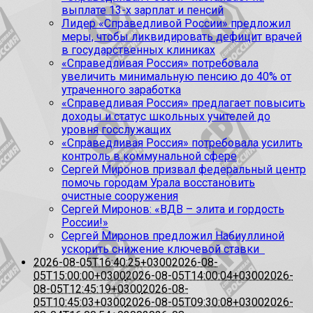
выплате 13-х зарплат и пенсий
Лидер «Справедливой России» предложил
меры, чтобы ликвидировать дефицит врачей
в государственных клиниках
«Справедливая Россия» потребовала
увеличить минимальную пенсию до 40% от
утраченного заработка
«Справедливая Россия» предлагает повысить
доходы и статус школьных учителей до
уровня госслужащих
«Справедливая Россия» потребовала усилить
контроль в коммунальной сфере
Сергей Миронов призвал федеральный центр
помочь городам Урала восстановить
очистные сооружения
Сергей Миронов: «ВДВ – элита и гордость
России!»
Сергей Миронов предложил Набиуллиной
ускорить снижение ключевой ставки
2026-08-05T16:40:25+0300
2026-08-
05T15:00:00+0300
2026-08-05T14:00:04+0300
2026-
08-05T12:45:19+0300
2026-08-
05T10:45:03+0300
2026-08-05T09:30:08+0300
2026-