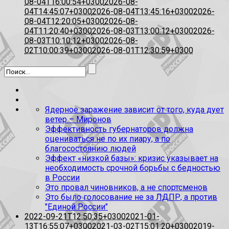
08-04T16:00:54+0300
2026-08-
04T14:45:07+0300
2026-08-04T13:45:16+0300
2026-
08-04T12:20:05+0300
2026-08-
04T11:20:40+0300
2026-08-03T13:00:12+0300
2026-
08-03T10:10:12+0300
2026-08-
02T10:00:39+0300
2026-08-01T12:30:59+0300
Ядерное заражение зависит от того, куда дует
ветер – Миронов
Эффективность губернаторов должна
оцениваться не по их пиару, а по
благосостоянию людей
Эффект «низкой базы»: кризис указывает на
необходимость срочной борьбы с бедностью
в России
Это провал чиновников, а не спортсменов
Это было голосование не за ЛДПР, а против
"Единой России"
2022-09-21T12:50:35+0300
2021-01-
13T16:55:07+0300
2021-03-02T15:01:20+0300
2019-