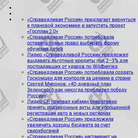
«Справедливая Россия» предлагает вернуться
к плановой экономике и запустить проект
«Госплан 2.0»
«Справедливая Россия» потребовала
оставить семье право выбирать форму
обучения детей
Лидер «Справедливой России» предложил
выдавать льготные кредиты под 2–3% для
пострадавших от ударов по Wildberries
«Справедливая Россия» потребовала создать
Госкомцен для контроля за ценами в стране
Сергей Миронов: «40-дневный план
Зеленского как никогда приблизил победу
России»
Лидер СР призвал кабмин оперативно
принять подзаконные акты для упрощенной
регистрации авто в новых регионах
«Справедливая Россия» предложила
увеличить доходы бюджета за счет
сверхбогачей
«Справедливая Россия» настаивает на