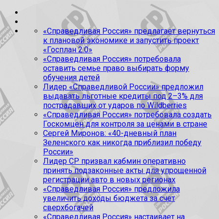
«Справедливая Россия» предлагает вернуться
к плановой экономике и запустить проект
«Госплан 2.0»
«Справедливая Россия» потребовала
оставить семье право выбирать форму
обучения детей
Лидер «Справедливой России» предложил
выдавать льготные кредиты под 2–3% для
пострадавших от ударов по Wildberries
«Справедливая Россия» потребовала создать
Госкомцен для контроля за ценами в стране
Сергей Миронов: «40-дневный план
Зеленского как никогда приблизил победу
России»
Лидер СР призвал кабмин оперативно
принять подзаконные акты для упрощенной
регистрации авто в новых регионах
«Справедливая Россия» предложила
увеличить доходы бюджета за счет
сверхбогачей
«Справедливая Россия» настаивает на