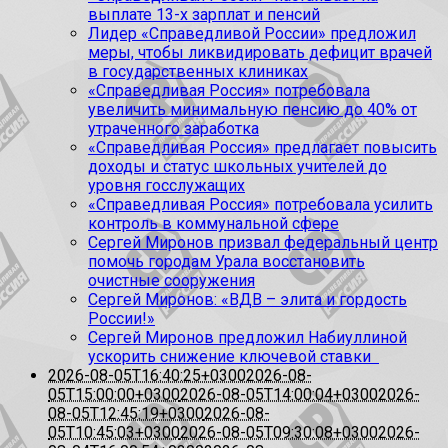
выплате 13-х зарплат и пенсий
Лидер «Справедливой России» предложил
меры, чтобы ликвидировать дефицит врачей
в государственных клиниках
«Справедливая Россия» потребовала
увеличить минимальную пенсию до 40% от
утраченного заработка
«Справедливая Россия» предлагает повысить
доходы и статус школьных учителей до
уровня госслужащих
«Справедливая Россия» потребовала усилить
контроль в коммунальной сфере
Сергей Миронов призвал федеральный центр
помочь городам Урала восстановить
очистные сооружения
Сергей Миронов: «ВДВ – элита и гордость
России!»
Сергей Миронов предложил Набиуллиной
ускорить снижение ключевой ставки
2026-08-05T16:40:25+0300
2026-08-
05T15:00:00+0300
2026-08-05T14:00:04+0300
2026-
08-05T12:45:19+0300
2026-08-
05T10:45:03+0300
2026-08-05T09:30:08+0300
2026-