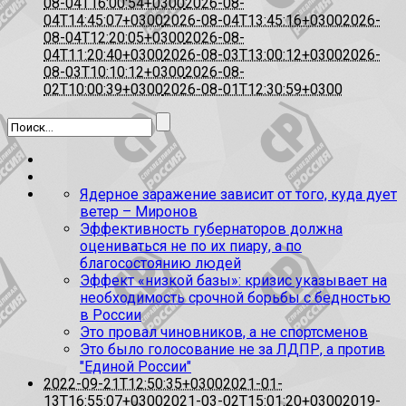
08-04T16:00:54+0300
2026-08-
04T14:45:07+0300
2026-08-04T13:45:16+0300
2026-
08-04T12:20:05+0300
2026-08-
04T11:20:40+0300
2026-08-03T13:00:12+0300
2026-
08-03T10:10:12+0300
2026-08-
02T10:00:39+0300
2026-08-01T12:30:59+0300
Ядерное заражение зависит от того, куда дует
ветер – Миронов
Эффективность губернаторов должна
оцениваться не по их пиару, а по
благосостоянию людей
Эффект «низкой базы»: кризис указывает на
необходимость срочной борьбы с бедностью
в России
Это провал чиновников, а не спортсменов
Это было голосование не за ЛДПР, а против
"Единой России"
2022-09-21T12:50:35+0300
2021-01-
13T16:55:07+0300
2021-03-02T15:01:20+0300
2019-