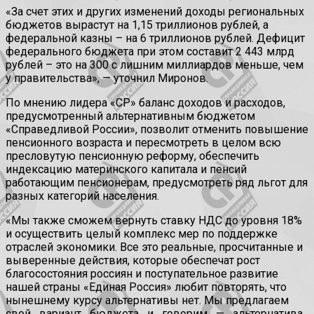
«За счет этих и других изменений доходы региональных
бюджетов вырастут на 1,15 триллионов рублей, а
федеральной казны – на 6 триллионов рублей. Дефицит
федерального бюджета при этом составит 2 443
млрд
рублей – это на 300 с лишним миллиардов меньше, чем
у правительства», — уточнил Миронов.
По мнению лидера «СР» баланс доходов и расходов,
предусмотренный альтернативным бюджетом
«Справедливой России», позволит отменить повышение
пенсионного возраста и пересмотреть в целом всю
пресловутую пенсионную реформу, обеспечить
индексацию материнского капитала и пенсий
работающим пенсионерам, предусмотреть ряд льгот для
разных категорий населения.
«Мы также сможем вернуть ставку НДС до уровня 18%
и осуществить целый комплекс мер по поддержке
отраслей экономики. Все это реальные, просчитанные и
выверенные действия, которые обеспечат рост
благосостояния россиян и поступательное развитие
нашей страны «Единая Россия» любит повторять, что
нынешнему курсу альтернативы нет. Мы предлагаем
свой вариант бюджета и говорим — альтернатива