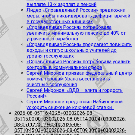
выплате 13-х зарплат и пенсий
Лидер «Справедливой России» предложил
меры, чтобы ликвидировать дефицит врачей
в государственных клиниках
«Справедливая Россия» потребовала
увеличить минимальную пенсию до 40% от
утраченного заработка
«Справедливая Россия» предлагает повысить
доходы и статус школьных учителей до
уровня госслужащих
«Справедливая Россия» потребовала усилить
контроль в коммунальной сфере
Сергей Миронов призвал федеральный центр
помочь городам Урала восстановить
очистные сооружения
Сергей Миронов: «ВДВ – элита и гордость
России!»
Сергей Миронов предложил Набиуллиной
ускорить снижение ключевой ставки
2026-08-05T16:40:25+0300
2026-08-
05T15:00:00+0300
2026-08-05T14:00:04+0300
2026-
08-05T12:45:19+0300
2026-08-
05T10:45:03+0300
2026-08-05T09:30:08+0300
2026-