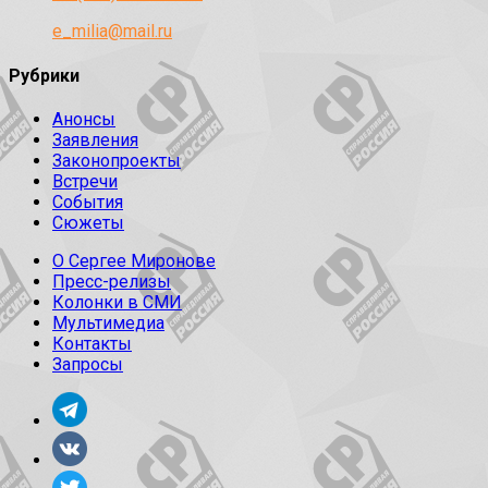
e_milia@mail.ru
Рубрики
Анонсы
Заявления
Законопроекты
Встречи
События
Сюжеты
О Сергее Миронове
Пресс-релизы
Колонки в СМИ
Мультимедиа
Контакты
Запросы