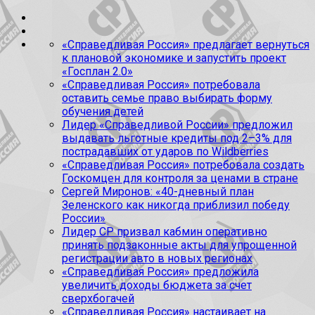
«Справедливая Россия» предлагает вернуться
к плановой экономике и запустить проект
«Госплан 2.0»
«Справедливая Россия» потребовала
оставить семье право выбирать форму
обучения детей
Лидер «Справедливой России» предложил
выдавать льготные кредиты под 2–3% для
пострадавших от ударов по Wildberries
«Справедливая Россия» потребовала создать
Госкомцен для контроля за ценами в стране
Сергей Миронов: «40-дневный план
Зеленского как никогда приблизил победу
России»
Лидер СР призвал кабмин оперативно
принять подзаконные акты для упрощенной
регистрации авто в новых регионах
«Справедливая Россия» предложила
увеличить доходы бюджета за счет
сверхбогачей
«Справедливая Россия» настаивает на