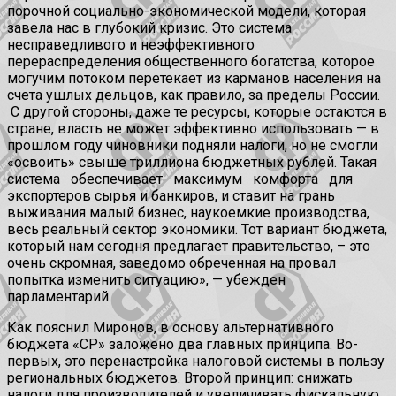
порочной социально-экономической модели, которая
завела нас в глубокий кризис. Это система
несправедливого и неэффективного
перераспределения общественного богатства, которое
могучим потоком перетекает из карманов населения на
счета ушлых дельцов, как правило, за пределы России.
С другой стороны, даже те ресурсы, которые остаются в
стране, власть не может эффективно использовать — в
прошлом году чиновники подняли налоги, но не смогли
«освоить» свыше триллиона бюджетных рублей. Такая
система обеспечивает максимум комфорта для
экспортеров сырья и банкиров, и ставит на грань
выживания малый бизнес, наукоемкие производства,
весь реальный сектор экономики. Тот вариант бюджета,
который нам сегодня предлагает правительство, – это
очень скромная, заведомо обреченная на провал
попытка изменить ситуацию», — убежден
парламентарий.
Как пояснил Миронов, в основу альтернативного
бюджета «СР» заложено два главных принципа. Во-
первых, это перенастройка налоговой системы в пользу
региональных бюджетов. Второй принцип: снижать
налоги для производителей и увеличивать фискальную