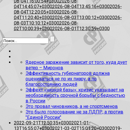
08-04T16:00:54+0300
2026-08-
04T14:45:07+0300
2026-08-04T13:45:16+0300
2026-
08-04T12:20:05+0300
2026-08-
04T11:20:40+0300
2026-08-03T13:00:12+0300
2026-
08-03T10:10:12+0300
2026-08-
02T10:00:39+0300
2026-08-01T12:30:59+0300
Ядерное заражение зависит от того, куда дует
ветер – Миронов
Эффективность губернаторов должна
оцениваться не по их пиару, а по
благосостоянию людей
Эффект «низкой базы»: кризис указывает на
необходимость срочной борьбы с бедностью
в России
Это провал чиновников, а не спортсменов
Это было голосование не за ЛДПР, а против
"Единой России"
2022-09-21T12:50:35+0300
2021-01-
13T16:55:07+0300
2021-03-02T15:01:20+0300
2019-