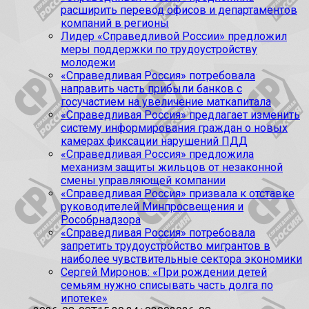
расширить перевод офисов и департаментов
компаний в регионы
Лидер «Справедливой России» предложил
меры поддержки по трудоустройству
молодежи
«Справедливая Россия» потребовала
направить часть прибыли банков с
госучастием на увеличение маткапитала
«Справедливая Россия» предлагает изменить
систему информирования граждан о новых
камерах фиксации нарушений ПДД
«Справедливая Россия» предложила
механизм защиты жильцов от незаконной
смены управляющей компании
«Справедливая Россия» призвала к отставке
руководителей Минпросвещения и
Рособрнадзора
«Справедливая Россия» потребовала
запретить трудоустройство мигрантов в
наиболее чувствительные сектора экономики
Сергей Миронов: «При рождении детей
семьям нужно списывать часть долга по
ипотеке»