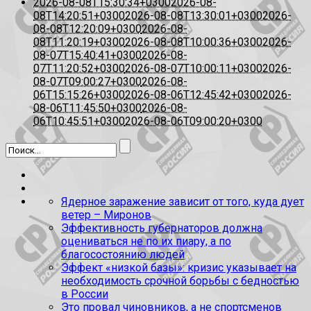
2026-08-08T15:30:34+0300
2026-08-
08T14:20:51+0300
2026-08-08T13:30:01+0300
2026-
08-08T12:20:09+0300
2026-08-
08T11:20:19+0300
2026-08-08T10:00:36+0300
2026-
08-07T15:40:41+0300
2026-08-
07T11:20:52+0300
2026-08-07T10:00:11+0300
2026-
08-07T09:00:27+0300
2026-08-
06T15:15:26+0300
2026-08-06T12:45:42+0300
2026-
08-06T11:45:50+0300
2026-08-
06T10:45:51+0300
2026-08-06T09:00:20+0300
Ядерное заражение зависит от того, куда дует
ветер – Миронов
Эффективность губернаторов должна
оцениваться не по их пиару, а по
благосостоянию людей
Эффект «низкой базы»: кризис указывает на
необходимость срочной борьбы с бедностью
в России
Это провал чиновников, а не спортсменов