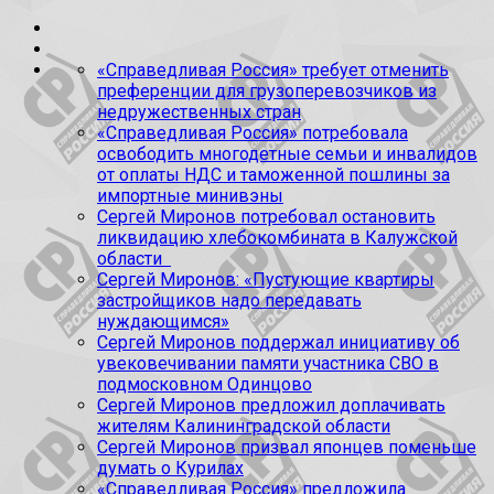
«Справедливая Россия» требует отменить
преференции для грузоперевозчиков из
недружественных стран
«Справедливая Россия» потребовала
освободить многодетные семьи и инвалидов
от оплаты НДС и таможенной пошлины за
импортные минивэны
Сергей Миронов потребовал остановить
ликвидацию хлебокомбината в Калужской
области
Сергей Миронов: «Пустующие квартиры
застройщиков надо передавать
нуждающимся»
Сергей Миронов поддержал инициативу об
увековечивании памяти участника СВО в
подмосковном Одинцово
Сергей Миронов предложил доплачивать
жителям Калининградской области
Сергей Миронов призвал японцев поменьше
думать о Курилах
«Справедливая Россия» предложила