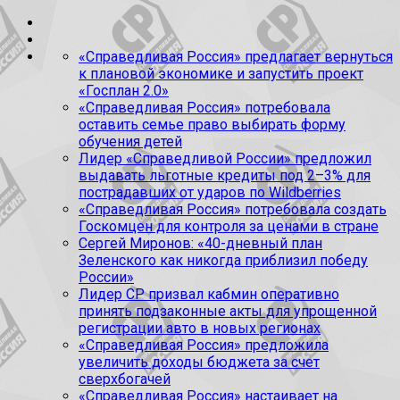
«Справедливая Россия» предлагает вернуться
к плановой экономике и запустить проект
«Госплан 2.0»
«Справедливая Россия» потребовала
оставить семье право выбирать форму
обучения детей
Лидер «Справедливой России» предложил
выдавать льготные кредиты под 2–3% для
пострадавших от ударов по Wildberries
«Справедливая Россия» потребовала создать
Госкомцен для контроля за ценами в стране
Сергей Миронов: «40-дневный план
Зеленского как никогда приблизил победу
России»
Лидер СР призвал кабмин оперативно
принять подзаконные акты для упрощенной
регистрации авто в новых регионах
«Справедливая Россия» предложила
увеличить доходы бюджета за счет
сверхбогачей
«Справедливая Россия» настаивает на