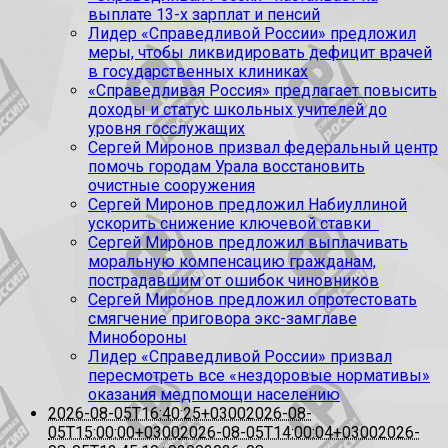
выплате 13-х зарплат и пенсий
Лидер «Справедливой России» предложил
меры, чтобы ликвидировать дефицит врачей
в государственных клиниках
«Справедливая Россия» предлагает повысить
доходы и статус школьных учителей до
уровня госслужащих
Сергей Миронов призвал федеральный центр
помочь городам Урала восстановить
очистные сооружения
Сергей Миронов предложил Набиуллиной
ускорить снижение ключевой ставки
Сергей Миронов предложил выплачивать
моральную компенсацию гражданам,
пострадавшим от ошибок чиновников
Сергей Миронов предложил опротестовать
смягчение приговора экс-замглаве
Минобороны
Лидер «Справедливой России» призвал
пересмотреть все «нездоровые нормативы»
оказания медпомощи населению
2026-08-05T16:40:25+0300
2026-08-
05T15:00:00+0300
2026-08-05T14:00:04+0300
2026-