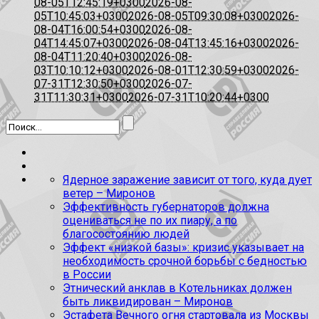
08-05T12:45:19+0300
2026-08-
05T10:45:03+0300
2026-08-05T09:30:08+0300
2026-
08-04T16:00:54+0300
2026-08-
04T14:45:07+0300
2026-08-04T13:45:16+0300
2026-
08-04T11:20:40+0300
2026-08-
03T10:10:12+0300
2026-08-01T12:30:59+0300
2026-
07-31T12:30:50+0300
2026-07-
31T11:30:31+0300
2026-07-31T10:20:44+0300
Ядерное заражение зависит от того, куда дует
ветер – Миронов
Эффективность губернаторов должна
оцениваться не по их пиару, а по
благосостоянию людей
Эффект «низкой базы»: кризис указывает на
необходимость срочной борьбы с бедностью
в России
Этнический анклав в Котельниках должен
быть ликвидирован – Миронов
Эстафета Вечного огня стартовала из Москвы