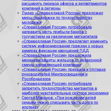
расширить перевод офисов и департаментов
компаний в регионы
Лидер «Справедливой России» предложил
меры поддержки по трудоустройству
молодежи
«Справедливая Россия» потребовала
направить часть прибыли банков с
госучастием на увеличение маткапитала
«Справедливая Россия» предлагает изменить
систему информирования граждан о новых
камерах фиксации нарушений ПДД
«Справедливая Россия» предложила
механизм защиты жильцов от незаконной
смены управляющей компании
«Справедливая Россия» призвала к отставке
руководителей Минпросвещения и
Рособрнадзора
«Справедливая Россия» потребовала
запретить трудоустройство мигрантов в
наиболее чувствительные сектора экономики
Сергей Миронов: «При рождении детей
семьям нужно списывать часть долга по
ипотеке»