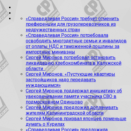
«Справедливая Россия» требует отменить
преференции для грузоперевозчиков из
недружественных стран
«Справедливая Россия» потребовала
освободить многодетные семьи и инвалидов
от оплаты НДС и таможенной пошлины за
импортные минивэны
Сергей Миронов потребовал остановить
ликвидацию хлебокомбината в Калужской
области
Сергей Миронов: «Пустующие квартиры
застройщиков надо передавать
нуждающимся»
Сергей Миронов поддержал инициативу об
увековечивании памяти участника СВО в
подмосковном Одинцово
Сергей Миронов предложил доплачивать
жителям Калининградской области
Сергей Миронов призвал японцев поменьше
думать о Курилах
«Справедливая Россия» предложила