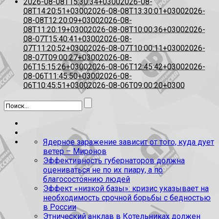
2026-08-08T15:30:34+0300
2026-08-
08T14:20:51+0300
2026-08-08T13:30:01+0300
2026-
08-08T12:20:09+0300
2026-08-
08T11:20:19+0300
2026-08-08T10:00:36+0300
2026-
08-07T15:40:41+0300
2026-08-
07T11:20:52+0300
2026-08-07T10:00:11+0300
2026-
08-07T09:00:27+0300
2026-08-
06T15:15:26+0300
2026-08-06T12:45:42+0300
2026-
08-06T11:45:50+0300
2026-08-
06T10:45:51+0300
2026-08-06T09:00:20+0300
Ядерное заражение зависит от того, куда дует
ветер – Миронов
Эффективность губернаторов должна
оцениваться не по их пиару, а по
благосостоянию людей
Эффект «низкой базы»: кризис указывает на
необходимость срочной борьбы с бедностью
в России
Этнический анклав в Котельниках должен