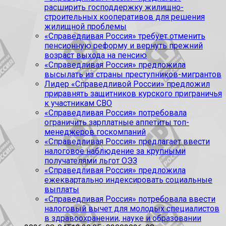
расширить господдержку жилищно-
строительных кооперативов для решения
жилищной проблемы
«Справедливая Россия» требует отменить
пенсионную реформу и вернуть прежний
возраст выхода на пенсию
«Справедливая Россия» предложила
высылать из страны преступников-мигрантов
Лидер «Справедливой России» предложил
приравнять защитников курского приграничья
к участникам СВО
«Справедливая Россия» потребовала
ограничить зарплатные аппетиты топ-
менеджеров госкомпаний
«Справедливая Россия» предлагает ввести
налоговое наблюдение за крупными
получателями льгот ОЭЗ
«Справедливая Россия» предложила
ежеквартально индексировать социальные
выплаты
«Справедливая Россия» потребовала ввести
налоговый вычет для молодых специалистов
в здравоохранении, науке и образовании