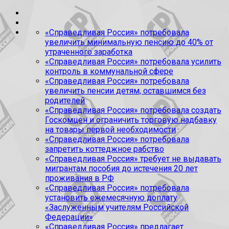
«Справедливая Россия» потребовала
увеличить минимальную пенсию до 40% от
утраченного заработка
«Справедливая Россия» потребовала усилить
контроль в коммунальной сфере
«Справедливая Россия» потребовала
увеличить пенсии детям, оставшимся без
родителей
«Справедливая Россия» потребовала создать
Госкомцен и ограничить торговую надбавку
на товары первой необходимости
«Справедливая Россия» потребовала
запретить коттеджное рабство
«Справедливая Россия» требует не выдавать
мигрантам пособия до истечения 20 лет
проживания в РФ
«Справедливая Россия» потребовала
установить ежемесячную доплату
«Заслуженным учителям Российской
Федерации»
«Справедливая Россия» предлагает