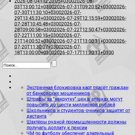
2026-08-04T12:20:05+0300
2026-08-
03T13:00:12+0300
2026-07-31T09:20:52+0300
2026-
07-30T11:30:10+0300
2026-07-
29T13:45:33+0300
2026-07-29T12:15:59+0300
2026-
07-28T10:45:48+0300
2026-07-
28T09:00:58+0300
2026-07-22T12:50:47+0300
2026-
07-22T11:00:15+0300
2026-07-
21T14:00:52+0300
2026-07-21T13:00:31+0300
2026-
07-20T11:30:07+0300
2026-07-
18T13:00:00+0300
2026-07-17T11:30:13+0300
Экстренная блокировка карт спасёт граждан
от банковских мошенников
Штрафы за "накрутку" цен в аптеках могут
повысить до шести миллионов рублей
Школьников и студентов-очников защитят от
дистанта
Шахтёры рудной промышленности должны
получать доплату к пенсии
ЧМ по футболу обеспечит длительный