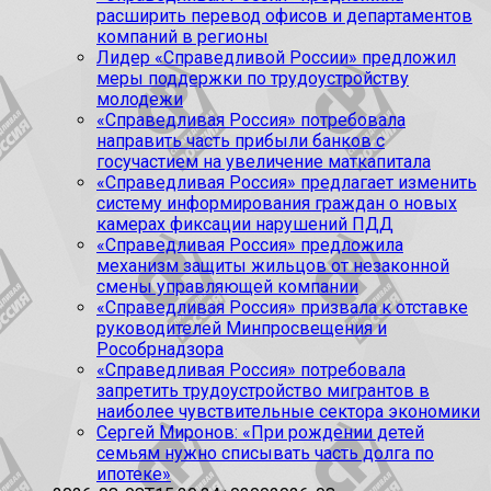
расширить перевод офисов и департаментов
компаний в регионы
Лидер «Справедливой России» предложил
меры поддержки по трудоустройству
молодежи
«Справедливая Россия» потребовала
направить часть прибыли банков с
госучастием на увеличение маткапитала
«Справедливая Россия» предлагает изменить
систему информирования граждан о новых
камерах фиксации нарушений ПДД
«Справедливая Россия» предложила
механизм защиты жильцов от незаконной
смены управляющей компании
«Справедливая Россия» призвала к отставке
руководителей Минпросвещения и
Рособрнадзора
«Справедливая Россия» потребовала
запретить трудоустройство мигрантов в
наиболее чувствительные сектора экономики
Сергей Миронов: «При рождении детей
семьям нужно списывать часть долга по
ипотеке»