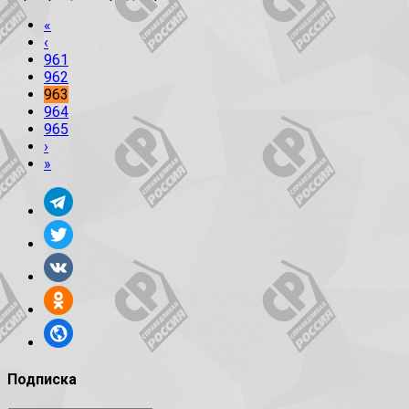
«
‹
961
962
963
964
965
›
»
Подписка