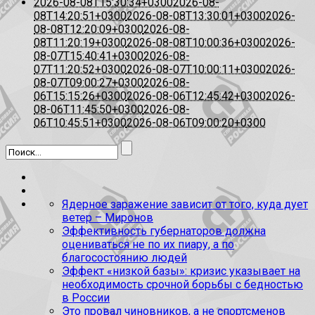
2026-08-08T15:30:34+0300
2026-08-
08T14:20:51+0300
2026-08-08T13:30:01+0300
2026-
08-08T12:20:09+0300
2026-08-
08T11:20:19+0300
2026-08-08T10:00:36+0300
2026-
08-07T15:40:41+0300
2026-08-
07T11:20:52+0300
2026-08-07T10:00:11+0300
2026-
08-07T09:00:27+0300
2026-08-
06T15:15:26+0300
2026-08-06T12:45:42+0300
2026-
08-06T11:45:50+0300
2026-08-
06T10:45:51+0300
2026-08-06T09:00:20+0300
Ядерное заражение зависит от того, куда дует
ветер – Миронов
Эффективность губернаторов должна
оцениваться не по их пиару, а по
благосостоянию людей
Эффект «низкой базы»: кризис указывает на
необходимость срочной борьбы с бедностью
в России
Это провал чиновников, а не спортсменов