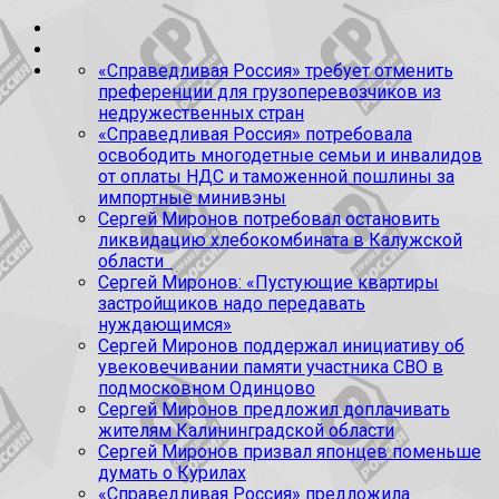
«Справедливая Россия» требует отменить
преференции для грузоперевозчиков из
недружественных стран
«Справедливая Россия» потребовала
освободить многодетные семьи и инвалидов
от оплаты НДС и таможенной пошлины за
импортные минивэны
Сергей Миронов потребовал остановить
ликвидацию хлебокомбината в Калужской
области
Сергей Миронов: «Пустующие квартиры
застройщиков надо передавать
нуждающимся»
Сергей Миронов поддержал инициативу об
увековечивании памяти участника СВО в
подмосковном Одинцово
Сергей Миронов предложил доплачивать
жителям Калининградской области
Сергей Миронов призвал японцев поменьше
думать о Курилах
«Справедливая Россия» предложила