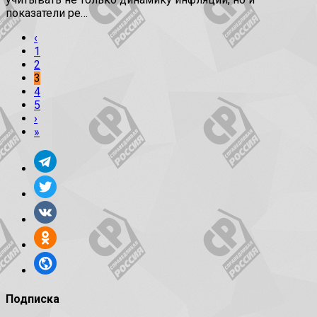
показатели ре…
‹
1
2
3
4
5
›
»
Подписка