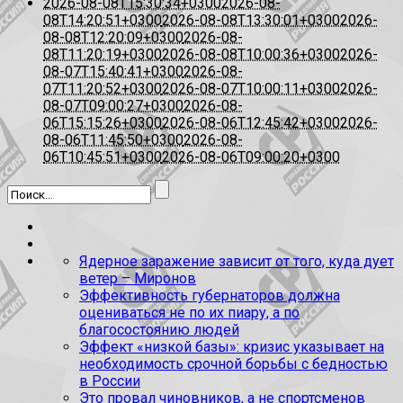
2026-08-08T15:30:34+0300
2026-08-
08T14:20:51+0300
2026-08-08T13:30:01+0300
2026-
08-08T12:20:09+0300
2026-08-
08T11:20:19+0300
2026-08-08T10:00:36+0300
2026-
08-07T15:40:41+0300
2026-08-
07T11:20:52+0300
2026-08-07T10:00:11+0300
2026-
08-07T09:00:27+0300
2026-08-
06T15:15:26+0300
2026-08-06T12:45:42+0300
2026-
08-06T11:45:50+0300
2026-08-
06T10:45:51+0300
2026-08-06T09:00:20+0300
Ядерное заражение зависит от того, куда дует
ветер – Миронов
Эффективность губернаторов должна
оцениваться не по их пиару, а по
благосостоянию людей
Эффект «низкой базы»: кризис указывает на
необходимость срочной борьбы с бедностью
в России
Это провал чиновников, а не спортсменов