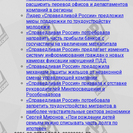
расширить перевод офисов и департаментов
компаний в регионы
Лидер «Справедливой России» предложил
меры поддержки по трудоустройству
молодежи
«Справедливая Россия» потребовала
направить часть прибыли банков с
госучастием на увеличение маткапитала
«Справедливая Россия» предлагает изменить
систему информирования граждан о новых
камерах фиксации нарушений ПДД
«Справедливая Россия» предложила
механизм защиты жильцов от незаконной
смены управляющей компании
«Справедливая Россия» призвала к отставке
руководителей Минпросвещения и
Рособрнадзора
«Справедливая Россия» потребовала
запретить трудоустройство мигрантов в
наиболее чувствительные сектора экономики
Сергей Миронов: «При рождении детей
семьям нужно списывать часть долга по
ипотеке»