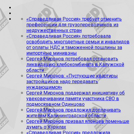
«Справедливая Россия» требует отменить
преференции для грузоперевозчиков из
недружественных стран
«Справедливая Россия» потребовала
освободить многодетные семьи и инвалидов
от оплаты НДС и таможенной пошлины за
импортные минивэны
Сергей Миронов потребовал остановить
ликвидацию хлебокомбината в Калужской
области
Сергей Миронов: «Пустующие квартиры
застройщиков надо передавать
нуждающимся»
Сергей Миронов поддержал инициативу об
увековечивании памяти участника СВО в
подмосковном Одинцово
Сергей Миронов предложил доплачивать
жителям Калининградской области
Сергей Миронов призвал японцев поменьше
думать о Курилах
«Справедливая Россия» предложила